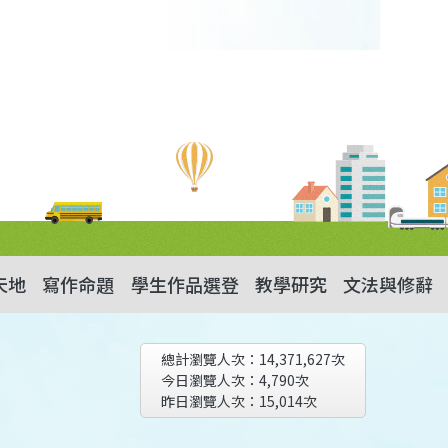
天地
寫作命題
學生作品選登
教學研究
文法與修辭
總計瀏覽人次：
14,371,627
次
今日瀏覽人次：
4,790
次
昨日瀏覽人次：
15,014
次