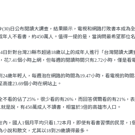
今
日公布閱讀大調查，結果顯示，電視和網路打敗書本成為
(30)
成年人不看書，約
萬人。值得一提的是，當詢問最希望那位
450
到
日針對台灣
縣市超過
歲以上的成年人進行「台灣閱讀大調
4
23
18
，花
個小時上網，但每週的閱讀時間只有
小時，僅是看
7.41
2.72
到
歲年輕人，每週泡在網路的時間為
小時，看電視的時間
24
19.47
至高達
個小時在網站上。
23.69
全不看的佔了
，很少看的有
，而回答偶爾看的有
，
25%
26%
21%
也就是說，有
萬成人不讀書，相當於
倍的高雄市人口。
450
3
在內，國人
個月平均只看
本月，即使有看書習慣的民眾，
1
1.72
1
為小說和散文，尤其以
到
歲讀得最多。
18
29