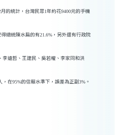
月的統計，台灣民眾
年約花
元的手機
2
1
9400
覺得總統陳水扁的有
，另外還有行政院
21.6%
、李遠哲、王建民、吳若權、李家同和洪
人，在
的信賴水準下，誤差為正副
。
95%
3%