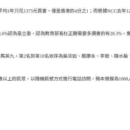
平均
年只花
元買書，僅是香港的
分之
；而根據
去年
1
1375
4
1
NCC
1
認為是立委，認為教育部長杜正勝需要多讀書的有
，
8.6%
28.3%
是馬英九，第
名到第
名依序為吳淡如、蔡康永、李敖、陳水扁
2
10
歲以上的民眾，以隨機跳號方式進行電話訪問，楊本規模為
1068