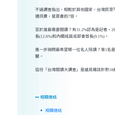
不過調查指出，相較於其他國家，台灣民眾
通訊費，是買書的
倍。
7
至於誰最需要閱讀？有
認為是記者，
31.2%
2
長
和內閣成員或部會首長
。
(12.6%)
(9.1%)
進一步詢問最希望哪一位名人陪讀？第
名
1
蘭。
這份「台灣閱讀大調查」是遠見雜誌針對
18
相關連結
相關連結