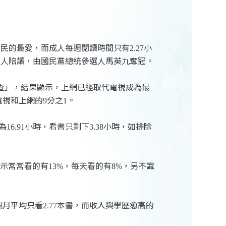
全民的最愛，而成人每週閱讀時間只有
小
2.27
名人陪讀，由國民黨總統參選人馬英九奪冠。
查」，結果顯示，上網已經取代電視成為最
電視和上網的
分之
。
9
1
為
小時，看書只剩下
小時，如排除
16.91
3.38
表示常常看的有
，每天看的有
，另不識
13%
8%
個月平均只看
本書，而收入與學歷愈高的
2.77