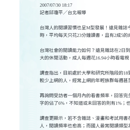
2007/07/30 18:17
記者邱瓊平／台北報導
台灣人的閱讀習慣也呈
型發展！遠見雜誌
M
時，平均每天只花
分鐘讀書，且有
成
的
23
2
5
台灣社會的閱讀能力如何？遠見雜誌在
日
2
大的休閒活動，成人每週花
小時看電視
16.94
調查指出，目前處於大學和研究所階段的
18
較少上網的人，經常上網的年輕族群每週甚
再詢問受訪者一個月內的看書頻率，回答完
字的佔了
，不知道或未回答的則有
；
6%
1%
調查更顯示，若不含雜誌、漫畫和考試用書
人，閱讀頻率也愈高；而國人最常閱讀類型