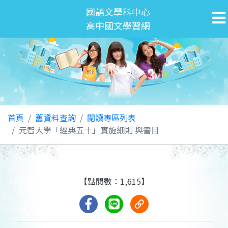
國語文學科中心
高中國文學習網
首頁
舊資料查詢
閱讀專區列表
元智大學「經典五十」實施細則 與書目
【點閱數：1,615】