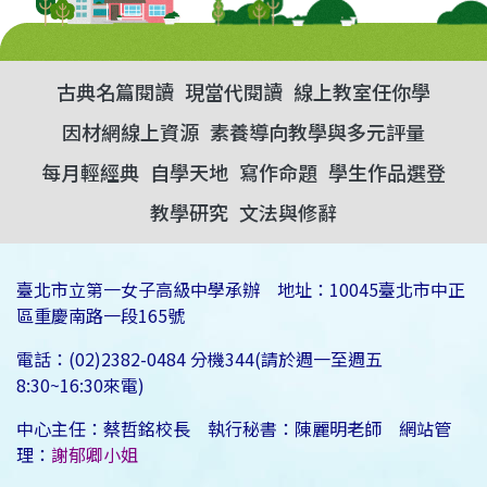
古典名篇閱讀
現當代閱讀
線上教室任你學
因材網線上資源
素養導向教學與多元評量
每月輕經典
自學天地
寫作命題
學生作品選登
教學研究
文法與修辭
臺北市立第一女子高級中學承辦 地址：10045臺北市中正
區重慶南路一段165號
電話：(02)2382-0484 分機344(請於週一至週五
8:30~16:30來電)
中心主任：蔡哲銘校長 執行秘書：陳麗明老師 網站管
理：
謝郁卿小姐