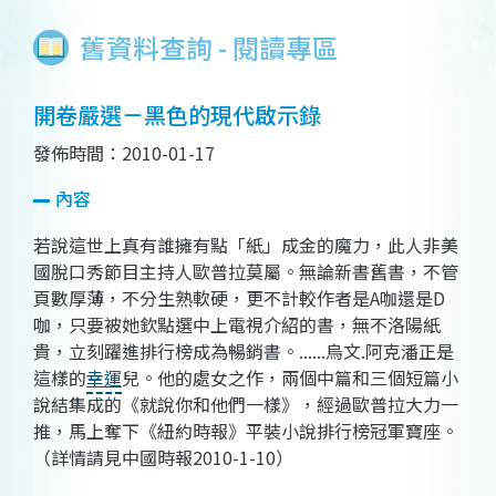
舊資料查詢 - 閱讀專區
開卷嚴選－黑色的現代啟示錄
發佈時間：2010-01-17
內容
若說這世上真有誰擁有點「紙」成金的魔力，此人非美
國脫口秀節目主持人歐普拉莫屬。無論新書舊書，不管
頁數厚薄，不分生熟軟硬，更不計較作者是A咖還是D
咖，只要被她欽點選中上電視介紹的書，無不洛陽紙
貴，立刻躍進排行榜成為暢銷書。......烏文.阿克潘正是
這樣的
幸運
兒。他的處女之作，兩個中篇和三個短篇小
說結集成的《就說你和他們一樣》，經過歐普拉大力一
推，馬上奪下《紐約時報》平裝小說排行榜冠軍寶座。
（詳情請見中國時報2010-1-10）