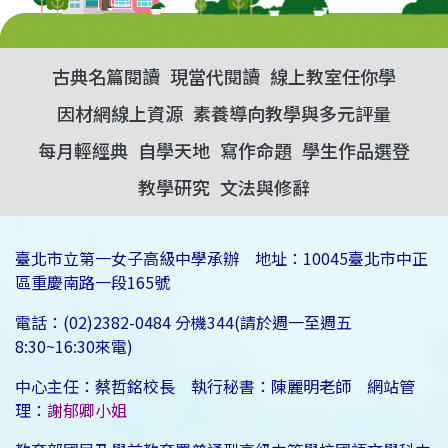
古典名篇閱讀
現當代閱讀
線上教室任你學
因材網線上資源
素養導向教學與多元評量
每月輕經典
自學天地
寫作命題
學生作品選登
教學研究
文法與修辭
臺北市立第一女子高級中學承辦 地址：10045臺北市中正
區重慶南路一段165號
電話：(02)2382-0484 分機344(請於週一至週五
8:30~16:30來電)
中心主任：蔡哲銘校長 執行秘書：陳麗明老師 網站管
理：
謝郁卿小姐