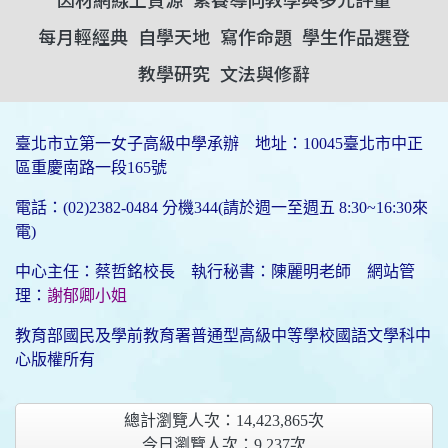
每月輕經典
自學天地
寫作命題
學生作品選登
教學研究
文法與修辭
臺北市立第一女子高級中學承辦 地址：10045臺北市中正
區重慶南路一段165號
電話：(02)2382-0484 分機344(請於週一至週五 8:30~16:30來
電)
中心主任：蔡哲銘校長 執行秘書：陳麗明老師 網站管
理：
謝郁卿小姐
教育部國民及學前教育署普通型高級中等學校國語文學科中
心版權所有
總計瀏覽人次：
14,423,865
次
今日瀏覽人次：
9,237
次