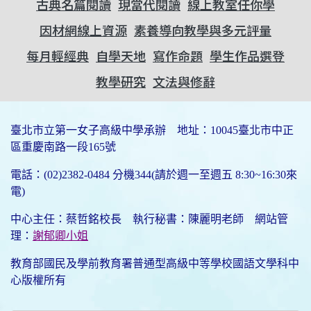
古典名篇閱讀
現當代閱讀
線上教室任你學
因材網線上資源
素養導向教學與多元評量
每月輕經典
自學天地
寫作命題
學生作品選登
教學研究
文法與修辭
臺北市立第一女子高級中學承辦 地址：10045臺北市中正
區重慶南路一段165號
電話：(02)2382-0484 分機344(請於週一至週五 8:30~16:30來
電)
中心主任：蔡哲銘校長 執行秘書：陳麗明老師 網站管
理：
謝郁卿小姐
教育部國民及學前教育署普通型高級中等學校國語文學科中
心版權所有