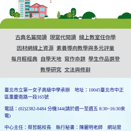
古典名篇閱讀
現當代閱讀
線上教室任你學
因材網線上資源
素養導向教學與多元評量
每月輕經典
自學天地
寫作命題
學生作品選登
教學研究
文法與修辭
臺北市立第一女子高級中學承辦 地址：10045臺北市中正
區重慶南路一段165號
電話：(02)2382-0484 分機344(請於週一至週五 8:30~16:30來
電)
中心主任：蔡哲銘校長 執行秘書：陳麗明老師 網站管