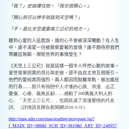
「我？」史迪摟住她。「我也很開心。」
「開心到可以伸手就碰到天空嗎？」
「不，是比天空還要高三公尺的地方。」
聽到心愛的人這麼說，誰的心不會被深深觸動？在人生
中，誰不渴望一份被狠狠愛著的激情？誰不期待把我們
帶離這無聊、規矩世界的事情發生？
《天空上三公尺》就是這樣一個令人怦然心動的故事。
家世背景迥異的貝比與史迪，卻不由自主地互相吸引。
他們的愛純真而強烈，兩人都因而脫離常軌、做出瘋狂
的行為
……那只有熱戀中人才懂的心跳、浪漫、忐忑、
憂傷、心痛、義無反顧……感動了200萬義大利人的
心。「天空上三公尺」，也因此成了浪漫愛情的代名
詞。（詳情請見聯合新聞網2010-3-31）
http://mag.udn.com/mag/reading/storypage.jsp?
f_MAIN_ID=388&f_SUB_ID=3810&f_ART_ID=240957