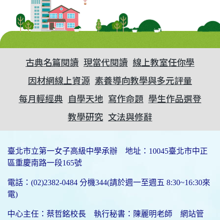
古典名篇閱讀
現當代閱讀
線上教室任你學
因材網線上資源
素養導向教學與多元評量
每月輕經典
自學天地
寫作命題
學生作品選登
教學研究
文法與修辭
臺北市立第一女子高級中學承辦 地址：10045臺北市中正
區重慶南路一段165號
電話：(02)2382-0484 分機344(請於週一至週五 8:30~16:30來
電)
中心主任：蔡哲銘校長 執行秘書：陳麗明老師 網站管