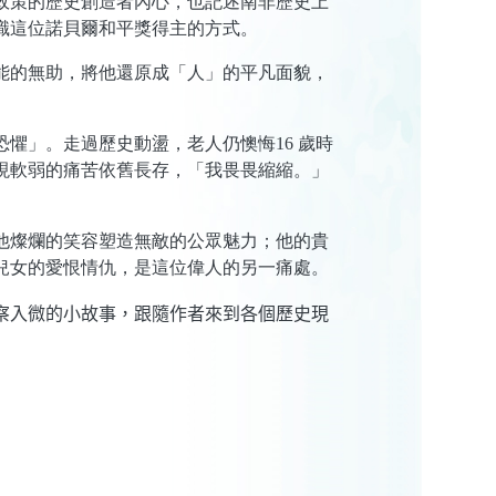
政策的歷史創造者內心，也記述南非歷史上
認識這位諾貝爾和平獎得主的方式。
能的無助，將他還原成「人」的平凡面貌，
懼」。走過歷史動盪，老人仍懊悔16 歲時
現軟弱的痛苦依舊長存，「我畏畏縮縮。」
他燦爛的笑容塑造無敵的公眾魅力；他的貴
兒女的愛恨情仇，是這位偉人的另一痛處。
察入微的小故事，跟隨作者來到各個歷史現