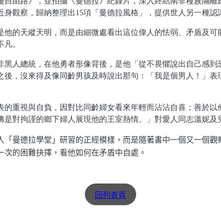
自由路》，並拍攝《曼德拉》紀錄片，深入終結南非種族隔離
近身觀察，歸納整理出15項「曼德拉風格」，提供世人另一種
他的天縱天明，而是由細微處看出這位偉人的怯弱、矛盾及可
不凡。
黑人總統，在他勇者形像背後，是他「從不畏懼說出自己感到恐
之後，沒來得及像同齡男孩及時說出那句：「我是個男人！」表
的重視與自負，因對比同齡婦女看來年輕而沾沾自喜；善於以
彿是對拘謹的鄉下婦人展現他的王室熱情。」對愛人同志溫妮及
「曼德拉學堂」研習的正經模樣，而是隨著書中一個又一個觀
一次的困難抉擇，看他如何在矛盾中自處。
回列表頁