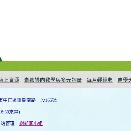
線上資源
素養導向教學與多元評量
每月輕經典
自學
市中正區重慶南路一段165號
6:30來電)
網站管理：
謝郁卿小姐