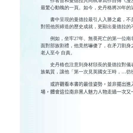
作者曾和曼德拉共同執筆寫作自傳《漫漫
最驚心動魄的一頁。如今，史丹格將20年的
書中呈現的曼德拉最引人入勝之處，不是
對照他所締造的歷史成就，更顯出曼德拉的
例如，坐牢27年、無畏死亡的第一位南非
面對部族割禮，他竟然嚇傻了，在矛刀割身
老人至今 自責。
史丹格也注意到身材頎長的曼德拉對儀表
族氣質，讓他「第一次見英國女王時，…彷
或許觀看本書的最佳姿勢，並非擺出進入
場，體會這位南非黑人魅力人物走過一次又