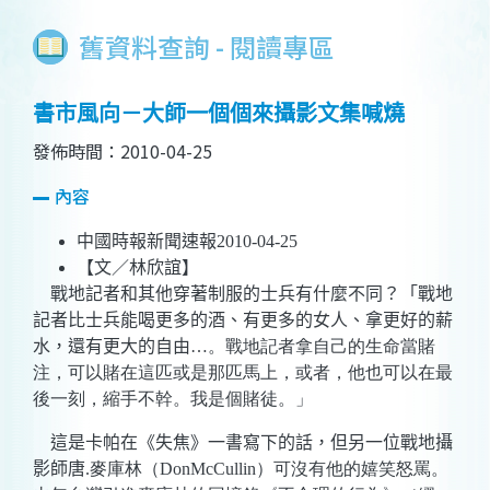
舊資料查詢 - 閱讀專區
書市風向－大師一個個來攝影文集喊燒
發佈時間：2010-04-25
內容
中國時報新聞速報
2010-04-25
【文／林欣誼】
戰地記者和其他穿著制服的士兵有什麼不同？「戰地
記者比士兵能喝更多的酒、有更多的女人、拿更好的薪
水，還有更大的自由
…。戰地記者拿自己的生命當賭
注，可以賭在這匹或是那匹馬上，或者，他也可以在最
後一刻，縮手不幹。我是個賭徒。」
這是卡帕在《失焦》一書寫下的話，但另一位戰地攝
影師唐
.麥庫林（DonMcCullin）可沒有他的嬉笑怒罵。