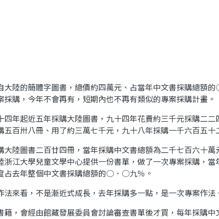
大陸的簡體字圖書，總價約四萬元、占當年中文書採購總額的
案採購，今年不會再有，短期內也不再有類似的專案採購計畫。
四年起近五年採購大陸圖書，九十四年花費約三千元採購二二
購五百卅八冊、用了約三萬七千元，九十八年採購一千六百五十
大陸圖書二百廿四冊，當年採購中文書總額為二千七百六十萬
陸浙江
大學
兒童文學中心提供一份書單，做了一次專案採購，當
度
占去年整個中文書採購總額的○．○九％。
法來看，不是漸近式成長，去年採購多一點，是一次專案作法
籍，會經由館藏發展委員會討論審查書單後才買，每年採購中