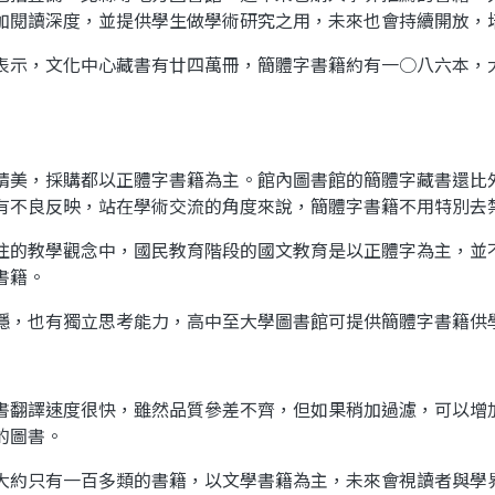
加閱讀深度，並提供學生做學術
研究
之用，未來也會持續開放，
示，文化中心藏書有廿四萬冊，簡體字書籍約有一○八六本，
精美，採購都以正體字書籍為主。館內圖書館的簡體字藏書還比
有不良反映，站在學術交流的角度來說，簡體字書籍不用特別去
的教學觀念中，國民
教育
階段的國文教育是以正體字為主，並
書籍。
，也有獨立思考能力，高中至
大學
圖書館可提供簡體字書籍供
翻譯速度很快，雖然品質參差不齊，但如果稍加過濾，可以增
的圖書。
約只有一百多類的書籍，以文學書籍為主，未來會視讀者與學