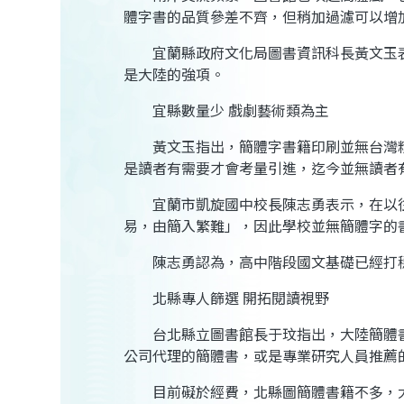
體字書的品質參差不齊，但稍加過濾可以增
宜蘭縣政府文化局圖書資訊科長黃文玉表
是大陸的強項。
宜縣數量少 戲劇藝術類為主
黃文玉指出，簡體字書籍印刷並無
台灣
是讀者有需要才會考量引進，迄今並無讀者
宜蘭市凱旋國中校長陳志勇表示，在以往
易，由簡入繁難」，因此學校並無簡體字的
陳志勇認為，高中階段國文基礎已經打穩
北縣專人篩選 開拓閱讀視野
台北縣立圖書館長于玟指出，大陸簡體書
公司代理的簡體書，或是專業研究人員推薦
目前礙於經費，北縣圖簡體書籍不多，大