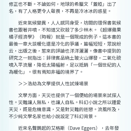
修正也不斷。不論如何，地球的希臘文「蓋婭」出了
名，有了人格更令人敬畏，不再是冷冰冰的惑星。
近來氣候變異，人人感同身受，坊間的環保書氣候
書也跟著井噴，不知道又砍殺了多少林木。《超爆蘋果
橘子經濟學》（時報）就是一個現成的例子。這本書的
最後一章大談暖化還是冷化的爭議，篇幅短短，眾說紛
云，出版之後，惹來的評論也洋洋灑灑。像書中提到的
研究之一就指出：菲律賓品納土玻火山爆發，二氧化硫
噴入平流層，降低太陽幅射，足以抵銷「一個世紀的人
為暖化」。很有焉知非福的境界了。
＞＞浩劫為文學提供人性試煉場景
文學方面，天災也提供了一個便給的場景來試探人
性。災難讓人無私，也讓人自私。科幻小說之所以鍾愛
天災，既是危機意識，又是對災難的迷戀。流風所及，
不少純文學名家也給小說設定了科幻背景。
近來名聲鵲起的艾格斯（Dave Eggers），去年發