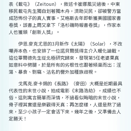
表《載屯》（Zeitoun），敘述卡崔娜風災過後，中東
移民載屯先生獨自划著獨木舟，濟助災民，卻被警方當
成恐怖份子的真人實事。艾格斯去年即斬獲美國國家書
卷獎，該書上周又拿下「洛杉磯時報書卷獎」，作家本
人也獲頒「創新人獎」。
伊恩.麥克尤恩的3月新作《太陽》（Solar），不改
嘲弄本色，也安排了一位諾貝爾獎得主介入暖化論戰。
這位畢爾德先生從北極研究歸來，發現第5任老婆果真
如意料中劈腿，於是所有的劣根性也跟著傾巢而出：淫
蕩、暴食、剽竊、沽名釣譽外加種族歧視。
戈馬克.麥卡錫的《長路》（麥田）大概是近期最具
代表性的末世小說，拍成電影《末路浩劫》，成績也不
俗。這則寓言簡單而深情，不過看似晦暗的末世小說，
骨子裡其實還是樂觀得天真：再怎麼樣，人還是熬了過
來，至少小孩子一定會活下來。幾年之後，又準備去人
定勝天！