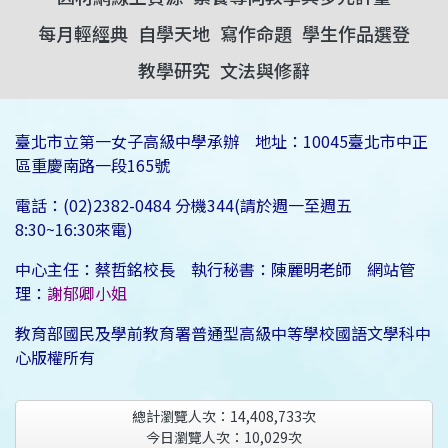
每月輕經典
自學天地
寫作命題
學生作品選登
教學研究
文法與修辭
臺北市立第一女子高級中學承辦 地址：10045臺北市中正
區重慶南路一段165號
電話：(02)2382-0484 分機344(請於週一至週五
8:30~16:30來電)
中心主任：蔡哲銘校長 執行秘書：陳麗明老師 網站管
理：
謝郁卿小姐
教育部國民及學前教育署普通型高級中等學校國語文學科中
心版權所有
總計瀏覽人次：
14,408,733
次
今日瀏覽人次：
10,029
次