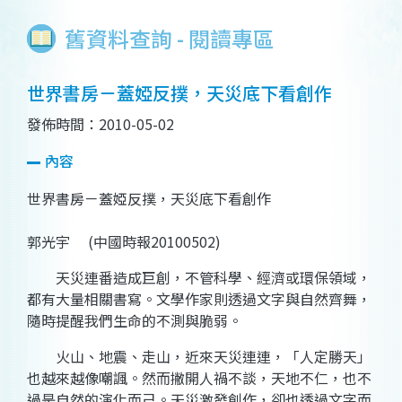
舊資料查詢 - 閱讀專區
世界書房－蓋婭反撲，天災底下看創作
發佈時間：2010-05-02
內容
世界書房－蓋婭反撲，天災底下看創作
郭光宇 (中國時報20100502)
天災連番造成巨創，不管科學、經濟或環保領域，
都有大量相關書寫。文學作家則透過文字與自然齊舞，
隨時提醒我們生命的不測與脆弱。
火山、地震、走山，近來天災連連，「人定勝天」
也越來越像嘲諷。然而撇開人禍不談，天地不仁，也不
過是自然的演化而己。天災激發創作，卻也透過文字而