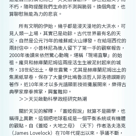
不朽，隨時提醒我們生命的不測與脆弱。換個角度，也
算聊慰無能為力的悲哀。
所有文明的伊始，幾乎都是浸天漫地的大洪水，可
見人類一上場，其實已是劫餘。古代世界最有名的天
災，自然是公元79年的維蘇威火山爆發。在給塔西佗的
兩封信中，小普林尼為後人留下了第一手的觀察報告，
2000年後讀來依然驚心動魄，堪稱「現場直擊」的始
祖。龐貝和赫庫蘭尼姆這兩座活生生被泥封起來的城
市，18世紀出土，舉世震驚。尤其是赫庫蘭尼姆出土的
焦黑紙草卷，保存了大量伊比鳩魯派哲人菲洛德謨斯的
著作，近10年來才以多光譜顯影技術攤展開來，樂得古
典學家摩拳擦掌，興奮難抑。
＞＞天災啟動科學政經研究熱潮
關於天災的解釋，「蓋婭假說」就算不是顯學，也
稱得上異數。這個把地球看成是一個平衡系統或有機體
的觀點，自《蓋婭，大地之母》（天下）作者洛夫洛克
（James Lovelock）在70年代提出以來，爭議不斷，