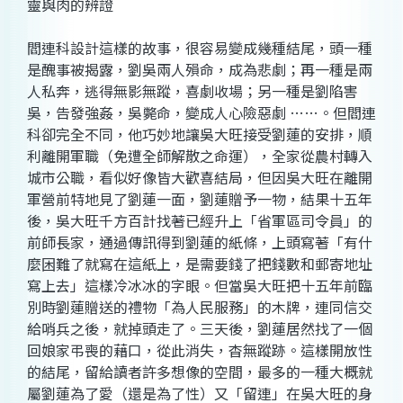
靈與肉的辨證
閻連科設計這樣的故事，很容易變成幾種結尾，頭一種
是醜事被揭露，劉吳兩人殞命，成為悲劇；再一種是兩
人私奔，逃得無影無蹤，喜劇收場；另一種是劉陷害
吳，告發強姦，吳斃命，變成人心險惡劇 ……。但閻連
科卻完全不同，他巧妙地讓吳大旺接受劉蓮的安排，順
利離開軍職（免遭全師解散之命運），全家從農村轉入
城市公職，看似好像皆大歡喜結局，但因吳大旺在離開
軍營前特地見了劉蓮一面，劉蓮贈予一物，結果十五年
後，吳大旺千方百計找著已經升上「省軍區司令員」的
前師長家，通過傳訊得到劉蓮的紙條，上頭寫著「有什
麼困難了就寫在這紙上，是需要錢了把錢數和郵寄地址
寫上去」這樣冷冰冰的字眼。但當吳大旺把十五年前臨
別時劉蓮贈送的禮物「為人民服務」的木牌，連同信交
給哨兵之後，就掉頭走了。三天後，劉蓮居然找了一個
回娘家弔喪的藉口，從此消失，杳無蹤跡。這樣開放性
的結尾，留給讀者許多想像的空間，最多的一種大概就
屬劉蓮為了愛（還是為了性）又「留連」在吳大旺的身