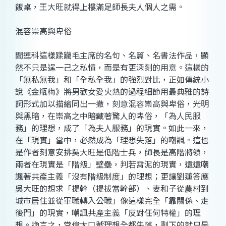
飯桌，王大旺就得上樓滿足師長夫人個人之需。
混容崇高與卑俗
閻連科這樣蹂躪毛主席的名句、名篇、名書法作品，顯
然不只是逞一己之私憤，而是有更深刻的用意。這樣的
「無私無我」和「全私全我」的強烈對比，正如傳統小
說《金瓶梅》將男歡女愛火熱的過程細節用最典雅的詩
詞形式加以描繪同出一撤，刻意混容崇高與卑俗，光明
與黑暗，在崇高之中暗藏著驚人的卑俗，「為人民服
務」的理想，成了「為夫人服務」的現實。如此一來，
在「現實」當中，必然成為「理想失落」的嘲諷。這也
是作者刻意安排吳大旺是低階士兵，師長是高階將領，
兩者在現實是「階級」壁壘，判若霄泥的現實，遠遠嘲
諷著共產主義「沒有階級制度」的理想；更讓劉蓮答應
吳大旺的想求「提幹（提拔當幹部）、妻和子從農村到
城市居住並從軍職轉入公職」像這樣完全「靠關係、走
後門」的現實，嘲諷共產主義「反對任何特權」的理
想。換言之，當偉大口號理想全都失落，剩下的就只是