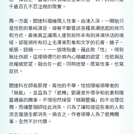
千瘡百孔不忍注視的現實。
再一方面，閻連科描繪兩人性事，由淺入深，一開始只
是性慾的單純滿足，接著不斷嘗試各種高潮迭起的技巧
和方式，最後真正讓兩人達到前所未有的淋漓快活的境
域，卻是將所有印上毛澤東形象和文字的石膏、鏡子、
紙張、鋁鍋……，一一毀壞殆盡，藉此助「性」，得到
無比快感。這裡頭便巧妙將內心暗藏的欲望：性慾與反
抗權威慾望，融合在一起，同時迸發，既寫性事，也寫
反抗。
閻連科在師長那裡，寫他的不舉，恰恰隱喻領導者的
「無能」，並且為了「遮掩」劉蓮意外懷孕和前妻和隨
扈通姦的醜事，不惜坦然接受「精簡整編」的不合理任
務，而讓整個師從此消失，只為了讓知道這些事的人和
流言蜚語全都消失。換言之，作者領導人為了遮掩醜
事，全然不計代價。