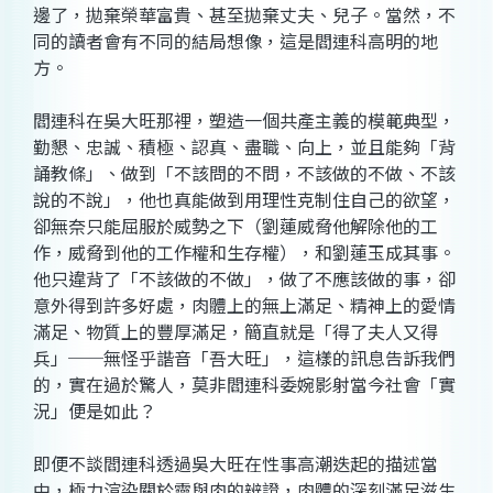
邊了，拋棄榮華富貴、甚至拋棄丈夫、兒子。當然，不
同的讀者會有不同的結局想像，這是閻連科高明的地
方。
閻連科在吳大旺那裡，塑造一個共產主義的模範典型，
勤懇、忠誠、積極、認真、盡職、向上，並且能夠「背
誦教條」、做到「不該問的不問，不該做的不做、不該
說的不說」，他也真能做到用理性克制住自己的欲望，
卻無奈只能屈服於威勢之下（劉蓮威脅他解除他的工
作，威脅到他的工作權和生存權），和劉蓮玉成其事。
他只違背了「不該做的不做」，做了不應該做的事，卻
意外得到許多好處，肉體上的無上滿足、精神上的愛情
滿足、物質上的豐厚滿足，簡直就是「得了夫人又得
兵」──無怪乎諧音「吾大旺」，這樣的訊息告訴我們
的，實在過於驚人，莫非閻連科委婉影射當今社會「實
況」便是如此？
即便不談閻連科透過吳大旺在性事高潮迭起的描述當
中，極力渲染關於靈與肉的辨證，肉體的深刻滿足滋生