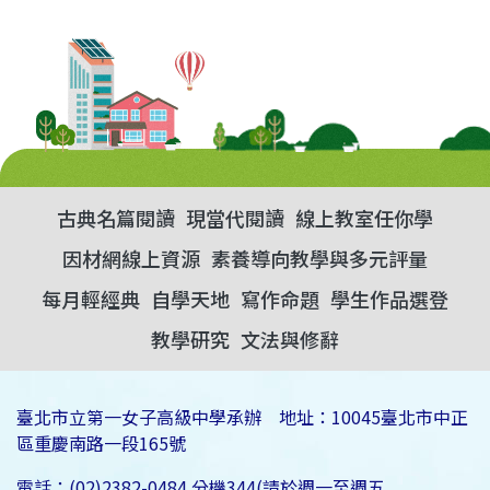
古典名篇閱讀
現當代閱讀
線上教室任你學
因材網線上資源
素養導向教學與多元評量
每月輕經典
自學天地
寫作命題
學生作品選登
教學研究
文法與修辭
臺北市立第一女子高級中學承辦 地址：10045臺北市中正
區重慶南路一段165號
電話：(02)2382-0484 分機344(請於週一至週五