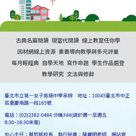
古典名篇閱讀
現當代閱讀
線上教室任你學
因材網線上資源
素養導向教學與多元評量
每月輕經典
自學天地
寫作命題
學生作品選登
教學研究
文法與修辭
臺北市立第一女子高級中學承辦 地址：10045臺北市中正
區重慶南路一段165號
電話：(02)2382-0484 分機344(請於週一至週五
8:30~16:30來電)
中心主任：蔡哲銘校長 執行秘書：陳麗明老師 網站管