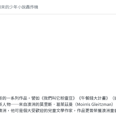
洲來的少年小說轟炸機
的一系列作品，譬如《我們叫它粉靈豆》《午餐錢大計畫》（
──來自澳洲的莫里斯．葛萊茲曼（Moirris Gleitzman
洲，他可是個大受歡迎的兒童文學作家，作品更曾榮獲澳洲童