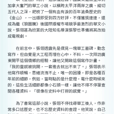
加拿大奮鬥的華工小說，以橫跨太平洋兩岸之廣、縱切
五代人之深，耙梳了一個有血有淚的百年滄桑歷史的
《金山》，一出版即受到四方好評，不僅獲獎連連，還
成為繼《狼圖騰》後國際版權市場競爭最激烈的華文小
說。張翎甚為欣賞的大陸知名導演張黎也準備將其改拍
成電視劇。
在前言中，張翎透露先是偶見一塊華工墓碑，動念
寫作，但自覺是大工程而埋在心中，不料，一次拜訪廣
東開平這個僑鄉的經驗，讓他又開啟這個寫作計畫。
「我的靈感被挑開，一套進去就出不來了。」張翎表示
他寫作順暢，思緒流洩不止，唯一的困擾，即是各種百
年前的細節，例如，當時點的是什麼燈，電什麼時候來
的，這些生活細節都像小石頭一樣，讓他不得不停筆查
閱各種資料，「很像在史料中打撈的感覺。」
為了書寫這部小說，張翎不停找尋華工後人，作非
常多口述歷史，也不忘歷史資料的查證。他笑說，自己