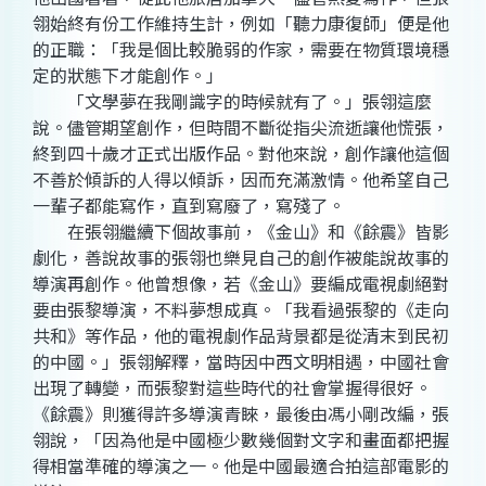
翎始終有份工作維持生計，例如「聽力康復師」便是他
的正職：「我是個比較脆弱的作家，需要在物質環境穩
定的狀態下才能創作。」
「文學夢在我剛識字的時候就有了。」張翎這麼
說。儘管期望創作，但時間不斷從指尖流逝讓他慌張，
終到四十歲才正式出版作品。對他來說，創作讓他這個
不善於傾訴的人得以傾訴，因而充滿激情。他希望自己
一輩子都能寫作，直到寫廢了，寫殘了。
在張翎繼續下個故事前，《金山》和《餘震》皆影
劇化，善說故事的張翎也樂見自己的創作被能說故事的
導演再創作。他曾想像，若《金山》要編成電視劇絕對
要由張黎導演，不料夢想成真。「我看過張黎的《走向
共和》等作品，他的電視劇作品背景都是從清末到民初
的中國。」張翎解釋，當時因中西文明相遇，中國社會
出現了轉變，而張黎對這些時代的社會掌握得很好。
《餘震》則獲得許多導演青睞，最後由馮小剛改編，張
翎說，「因為他是中國極少數幾個對文字和畫面都把握
得相當準確的導演之一。他是中國最適合拍這部電影的