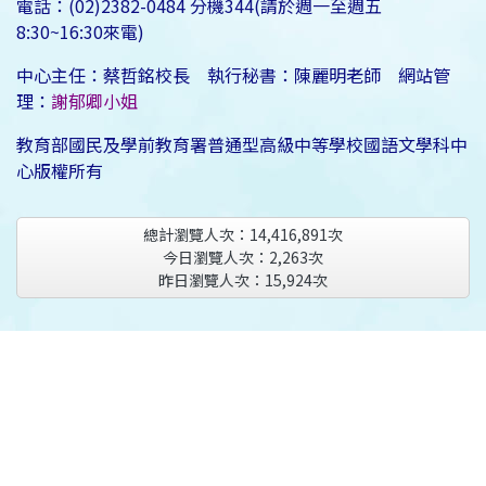
電話：(02)2382-0484 分機344(請於週一至週五
8:30~16:30來電)
中心主任：蔡哲銘校長 執行秘書：陳麗明老師 網站管
理：
謝郁卿小姐
教育部國民及學前教育署普通型高級中等學校國語文學科中
心版權所有
總計瀏覽人次：
14,416,891
次
今日瀏覽人次：
2,263
次
昨日瀏覽人次：
15,924
次