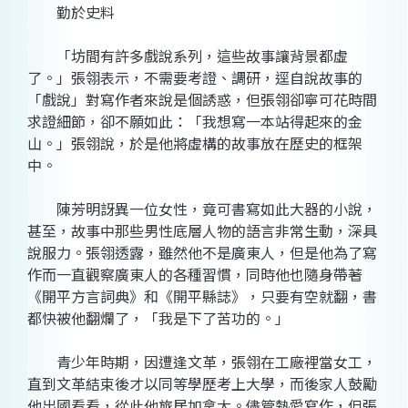
勤於史料
「坊間有許多戲說系列，這些故事讓背景都虛
了。」張翎表示，不需要考證、調研，逕自說故事的
「戲說」對寫作者來說是個誘惑，但張翎卻寧可花時間
求證細節，卻不願如此：「我想寫一本站得起來的金
山。」張翎說，於是他將虛構的故事放在歷史的框架
中。
陳芳明訝異一位女性，竟可書寫如此大器的小說，
甚至，故事中那些男性底層人物的語言非常生動，深具
說服力。張翎透露，雖然他不是廣東人，但是他為了寫
作而一直觀察廣東人的各種習慣，同時他也隨身帶著
《開平方言詞典》和《開平縣誌》，只要有空就翻，書
都快被他翻爛了，「我是下了苦功的。」
青少年時期，因遭逢文革，張翎在工廠裡當女工，
直到文革結束後才以同等學歷考上大學，而後家人鼓勵
他出國看看，從此他旅居加拿大。儘管熱愛寫作，但張