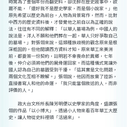
時常為了查個年份而翻史料，卻沈醉在歷史故事中，欲
罷不能，「還好我不是歷史學家，而是個小說家。」他
原先希望以歷史為前台，人物為背景寫作，然而，比對
中西方的歷史資料後，才發覺他之前自以為正確的說
法，往往有不同的解釋：「以華人墓場為例，中國人的
說法是，洋人不願和他們葬在一起，華人只好爭取自己
的墓場。」對張翎來說，這類種族歧視的觀念原來是根
深柢固的，但他閱讀西方資料才知，原來華工來美洲
前，都要簽一份契約，註明若不幸喪命於異鄉，七年
後，仲介必須將他們的屍骨運回家。而這種儀式常讓外
國人認為自己的墓園受到干擾。「這其實是文化問題，
兩個文化互相不瞭解。」張翎說，他因而放棄了控訴，
直接書寫人和他的命運，「我只能當個敘述的人，而非
評價的人。」
政大台文所所長陳芳明便以史學家的角度，盛讚張
翎的作品「以小博大」，透過小人物來看百年華工大歷
史，讓人物從史料裡頭「活過來」。