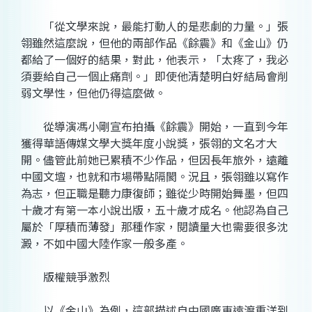
「從文學來說，最能打動人的是悲劇的力量。」張
翎雖然這麼說，但他的兩部作品《餘震》和《金山》仍
都給了一個好的結果，對此，他表示，「太疼了，我必
須要給自己一個止痛劑。」即使他清楚明白好結局會削
弱文學性，但他仍得這麼做。
從導演馮小剛宣布拍攝《餘震》開始，一直到今年
獲得華語傳媒文學大獎年度小說獎，張翎的文名才大
開。儘管此前她已累積不少作品，但因長年旅外，遠離
中國文壇，也就和市場帶點隔閡。況且，張翎雖以寫作
為志，但正職是聽力康復師；雖從少時開始舞墨，但四
十歲才有第一本小說出版，五十歲才成名。他認為自己
屬於「厚積而薄發」那種作家，閱讀量大也需要很多沈
澱，不如中國大陸作家一般多產。
版權競爭激烈
以《金山》為例，這部描述自中國廣東遠渡重洋到