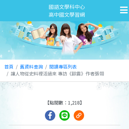
國語文學科中心
高中國文學習網
首頁
舊資料查詢
閱讀專區列表
讓人物從史料裡活過來 專訪《餘震》作者張翎
【點閱數：1,218】