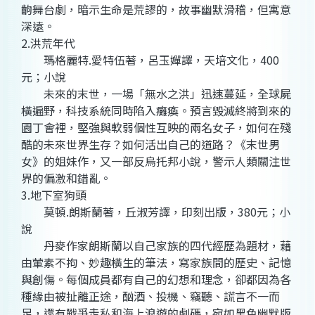
齣舞台劇，暗示生命是荒謬的，故事幽默滑稽，但寓意
深遠。
2.洪荒年代
瑪格麗特.愛特伍著，呂玉嬋譯，天培文化，400
元；小說
未來的末世，一場「無水之洪」迅速蔓延，全球屍
橫遍野，科技系統同時陷入癱瘓。預言毀滅終將到來的
園丁會裡，堅強與軟弱個性互映的兩名女子，如何在殘
酷的未來世界生存？如何活出自己的道路？《末世男
女》的姐妹作，又一部反烏托邦小說，警示人類關注世
界的偏激和錯亂。
3.地下室狗頭
莫頓.朗斯蘭著，丘淑芳譯，印刻出版，380元；小
說
丹麥作家朗斯蘭以自己家族的四代經歷為題材，藉
由葷素不拘、妙趣橫生的筆法，寫家族間的歷史、記憶
與創傷。每個成員都有自己的幻想和理念，卻都因為各
種緣由被扯離正途，酗酒、投機、竊聽、謊言不一而
足，還有戰爭走私和海上浪遊的劇碼，宛如黑色幽默版