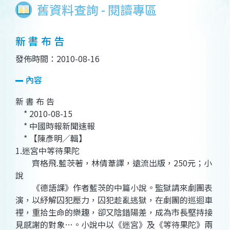
舊資料查詢 - 閱讀專區
新 書 布 告
發佈時間：2010-08-16
內容
新 書 布 告
* 2010-08-15
* 中國時報新聞速報
* 【陳彥明／輯】
1.迷宮中等待果陀
齊格飛.藍茨著，林倩葦譯，遠流出版，250元；小
說
《德語課》作者藍茨的中篇小說。監獄請來劇團表
演，以紓解囚犯壓力，囚犯趁亂逃獄，在劇團的巡迴車
裡，重拾生命的樂趣，卻又陰錯陽差，成為市長堅持接
見感謝的對象…。小說中以《迷宮》及《等待果陀》兩