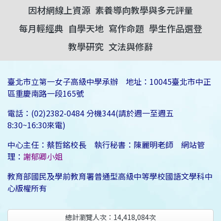
因材網線上資源
素養導向教學與多元評量
每月輕經典
自學天地
寫作命題
學生作品選登
教學研究
文法與修辭
臺北市立第一女子高級中學承辦 地址：10045臺北市中正
區重慶南路一段165號
電話：(02)2382-0484 分機344(請於週一至週五
8:30~16:30來電)
中心主任：蔡哲銘校長 執行秘書：陳麗明老師 網站管
理：
謝郁卿小姐
教育部國民及學前教育署普通型高級中等學校國語文學科中
心版權所有
總計瀏覽人次：
14,418,084
次