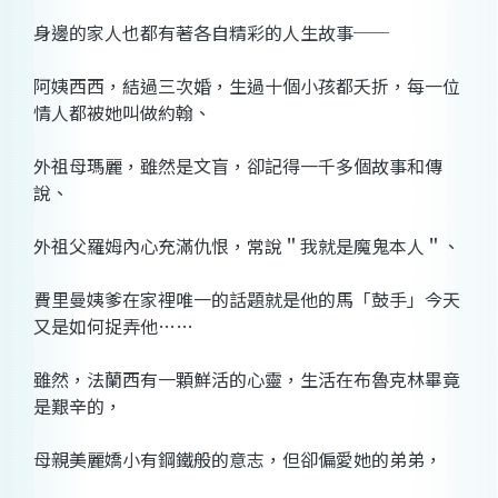
身邊的家人也都有著各自精彩的人生故事──
阿姨西西，結過三次婚，生過十個小孩都夭折，每一位
情人都被她叫做約翰、
外祖母瑪麗，雖然是文盲，卻記得一千多個故事和傳
說、
外祖父羅姆內心充滿仇恨，常說＂我就是魔鬼本人＂、
費里曼姨爹在家裡唯一的話題就是他的馬「鼓手」今天
又是如何捉弄他……
雖然，法蘭西有一顆鮮活的心靈，生活在布魯克林畢竟
是艱辛的，
母親美麗嬌小有鋼鐵般的意志，但卻偏愛她的弟弟，