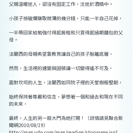
父親溫暖迷人，卻沒有固定工作，沈迷於酒精中。
小孩子撿破爛賺取微薄的幾分錢，只能一半自己花掉，
一半帶回家給勉強付得起房租和只買得起過期麵包的父
母。
法蘭西的母親希望靠教育讓自己的孩子脫離底層，
然而，生活裡的遽變與困頓讓一切變得遙不可及，
面對坎坷的人生，法蘭西如同院子裡的天堂樹般堅韌，
始終保持著尊嚴和信念，夢想著一個和過去和現在不同
的未來，
最終，人生的另一扇大門為她打開！（詳情請見聯合新
聞網2010/08/19）
http://mag.udn.com/mag/reading/storypage.jsp?