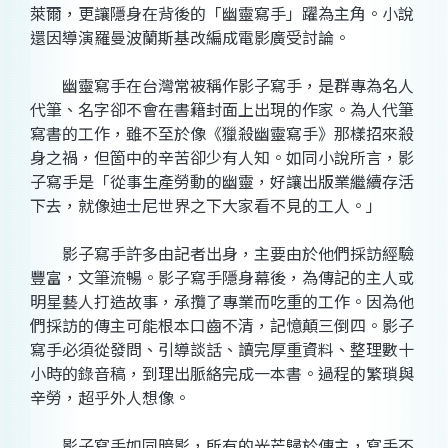
萊爾，更讓隱身在背後的「幽靈寫手」躍為主角。小說
還因導演羅曼波蘭斯基改編成電影廣受討論。
幽靈寫手在台灣常被稱作影子寫手，是群專為名人
代筆、名字卻不會在書籍封面上出現的作家。為人代筆
寫書的工作，雖不至於像《獵殺幽靈寫手》那樣招來殺
身之禍，但箇中的辛苦卻少有人知。如同小說所言，影
子寫手是「從事生產勞動的幽靈，好讓出版業繼續存活
下去，就像迪士尼世界之下大家看不見的工人。」
影子寫手許多由記者出身，主要由於他們採訪經驗
豐富，文筆流暢。影子寫手隱身幕後，為傳記的主人或
明星藝人打造故事，承攬了專業而吃重的工作。因為他
們採訪的傳主可能根本口齒不清，記憶顛三倒四。影子
寫手必須從發問、引導談話、讀完厚重資料、整理數十
小時的錄音稿，到理出脈絡完成一本書。過程的繁瑣與
辛勞，超乎外人想像。
影子寫手如同暗影，所有的光芒歸於傳主，寫手不