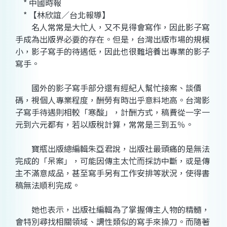
* 中國時報
* 【林欣誼／台北報導】
名人常常是大忙人，又不見得會寫作，因此影子寫
手成為出版界必要的存在。但是，台灣出版市場的規模
小，影子寫手的待遇低，因此也很難培養出專業的影子
寫手。
國外的影子寫手部分還有經紀人幫忙接案、談價
碼，視個人專業程度，酬勞有時出乎意料地高。台灣影
子寫手待遇則相較「寒酸」，計酬方式，稿費從一字一
元到六元都有，若以版稅計算，常常是三到五％。
寶瓶出版總編輯朱亞君說，出版社最頭痛的是無法
完成的「呆案」，可能因傳主太忙而採訪中斷，或是傳
主不滿意成品，甚至寫手另有工作安排等狀況，使得書
稿無法順利完成。
她也表示，出版社編輯為了掌握傳主人物的精髓，
會特別尋找相關領域、調性類似的寫手來操刀。而隨著