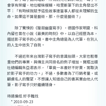
會享有榮耀，地位曖昧模糊。哈里斯筆下的主角發出不
平：「有時候我賦予這些故事連當事人都從未理解的生
命。如果這不算是藝術，那，什麼是藝術？」
除了驚悚的《獵殺幽靈寫手》，德國作家明夏．科
內留也曾在小說《最美的時刻》中，以自己經歷為本，
描述影子寫手的心境。書中主角總是為人代筆，在別人
的人生中迷失了自我。
不過近年來台灣影子寫手的意識抬頭，大家也較尊
重他們的專業，與傳主共同掛名的例子增加。寶瓶出版
社總編輯朱亞君表示，「畢竟一本書好不好賣，常取決
於影子寫手的功力。」不過，多數書為了行銷考量，或
顧慮名人的聲望，不想讓人知道自己的書其實由他人代
筆，影子寫手只好繼續隱身。
待遇偏低 好手難找
* 2010-09-23