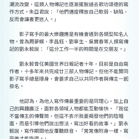
潮流改變，這類人物傳記也逐漸擺脫過去歌功頌德的寫
作方式。朱亞君說：「他們適度釋放自己軟弱、缺陷，
反而會讓書更迷人。」
影子寫手的最大樂趣應是有機會遇到各類型知名人
物。曾為周夢蝶、李昌鈺、劉寧生、吳寶春等人撰寫傳
記的劉永毅說：「這分工作一半的時間是在交朋友。」
劉永毅曾任美國世界日報記者十年，目前是自由寫
作者，十多年來共完成廿三部人物傳記。但他不能贊同
影子寫手總是隱身，會要求自己以共同作者與傳主一起
掛名。
他認為，為他人寫作傳最重要的是同理心，加上自
己的興趣廣泛，面對各領域人物都能互動愉快。「我從
不當傳主的傳聲筒，但這不表示我要揭發他們的陰暗
面，而是引導他們說出想法，寫出好看的故事。」劉永
毅說，寫作期間他反覆聽錄音，「常常像附身一樣，寫
完後才能恢復。」