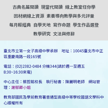
古典名篇閱讀
現當代閱讀
線上教室任你學
因材網線上資源
素養導向教學與多元評量
每月輕經典
自學天地
寫作命題
學生作品選登
教學研究
文法與修辭
臺北市立第一女子高級中學承辦 地址：10045臺北市中正
區重慶南路一段165號
電話：(02)2382-0484 分機344(請於週一至週五
8:30~16:30來電)
中心主任：蔡哲銘校長 執行秘書：陳麗明老師 網站管
理：
謝郁卿小姐
教育部國民及學前教育署普通型高級中等學校國語文學科中
心版權所有