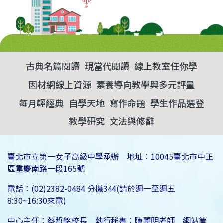
古典名篇閱讀
現當代閱讀
線上教室任你學
因材網線上資源
素養導向教學與多元評量
每月輕經典
自學天地
寫作命題
學生作品選登
教學研究
文法與修辭
臺北市立第一女子高級中學承辦 地址：10045臺北市中正
區重慶南路一段165號
電話：(02)2382-0484 分機344(請於週一至週五
8:30~16:30來電)
中心主任：蔡哲銘校長 執行秘書：陳麗明老師 網站管