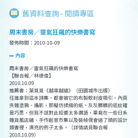
舊資料查詢 - 閱讀專區
周末書房／靈氣狂飆的快樂書寫
發佈時間：2010-10-09
內容
周末書房／靈氣狂飆的快樂書寫
【聯合報╱林德俊】
2010.10.09
推薦書：葉覓覓《越車越遠》（田園城市出版）
任誰拿到這本詩集，都會被它的布製軟封皮吸引，內頁
夾雜塗鴉、攝影，那擬仿揉縐的紙、灰灰髒髒的底紋確
是巧思，但我不該對此投擲太多讚語，畢竟在一些日系
雜貨風店鋪、手作創意市集以及裝幀偶會過了頭的設計
類書裡，漂亮的例子太多。（詳情請見聯合報
2010.10.09）