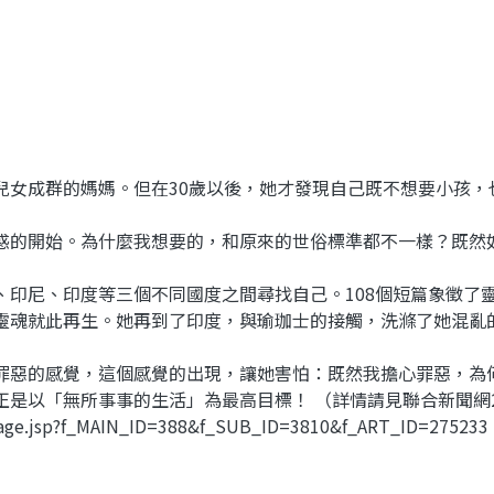
兒女成群的媽媽。但在30歲以後，她才發現自己既不想要小孩，
惑的開始。為什麼我想要的，和原來的世俗標準都不一樣？既然
、印尼、印度等三個不同國度之間尋找自己。108個短篇象徵了
靈魂就此再生。她再到了印度，與瑜珈士的接觸，洗滌了她混亂
罪惡的感覺，這個感覺的出現，讓她害怕：既然我擔心罪惡，為
以「無所事事的生活」為最高目標！ （詳情請見聯合新聞網2010
page.jsp?f_MAIN_ID=388&f_SUB_ID=3810&f_ART_ID=275233