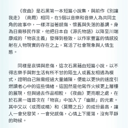
《夜曲》是石黑第一本短篇小說集，與前作《別讓
我走》（商周）相同，在5個以音樂和音樂人為共同主
角的故事中，一樣洋溢著感傷、懷舊與失落的基調。身
為日裔移民作家，他把日本自《源氏物語》以降至川端
康成的「物哀主義」發揮到極致，以作家豐富的情感投
射在人物現實的存在之上，寫活了社會現象與人情生
態。
同樣是哀憐與悲傷，這次石黑藉由短篇小說，以不
得志樂手與對生活有所不甘的陌生人或舊友相遇為模
式，證明自己無需經過大量鋪陳，便能以更快的速度引
燃讀者心中的這些情緒。這固然是他寫作火候更上層樓
的展現，但與過去作品相較，《夜曲》更亮眼之處，在
於石黑一雄首次在「物哀」中加入了「幽默」的元素。
其中又以〈或雨或晴〉和〈莫爾之丘〉的成份最高，讓
人一會兒發笑，一會兒感傷，心情上下擺蕩，沒有平靜
的時候。