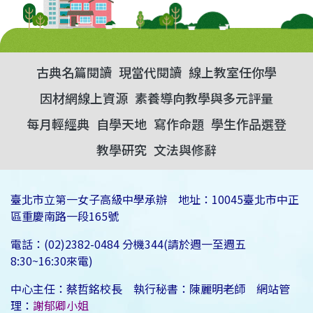
古典名篇閱讀
現當代閱讀
線上教室任你學
因材網線上資源
素養導向教學與多元評量
每月輕經典
自學天地
寫作命題
學生作品選登
教學研究
文法與修辭
臺北市立第一女子高級中學承辦 地址：10045臺北市中正
區重慶南路一段165號
電話：(02)2382-0484 分機344(請於週一至週五
8:30~16:30來電)
中心主任：蔡哲銘校長 執行秘書：陳麗明老師 網站管
理：
謝郁卿小姐