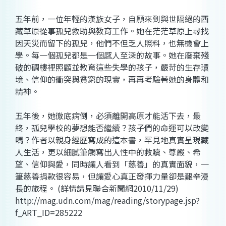
五年前，一位年輕的漢族女子，自願來到與世隔絕的西
藏草原從事孤兒救助與教育工作。她在茫茫草原上尋找
因天災而留下的孤兒，他們不但乏人照料，也無機會上
學。每一個孤兒都是一個感人至深的故事。她在廢棄殘
破的碉樓裡照顧並教育這些失學的孩子，嚴苛的生存環
境、信仰的衝突與貧窮的現實，再再考驗著她的身體和
精神。
五年後，她徹底病倒，必須離開高原才能活下去，最
終，孤兒學校的夢想能否繼續？孩子們的命運可以改變
嗎？作者以親身經歷寫成的這本書，罕見地真實呈現藏
人生活，更以細膩筆觸寫出人性中的救贖、尊嚴、希
望、信仰與愛，同時讓人看到「慈善」的真實面貌，一
筆慈善捐款很容易，但讓愛心真正發揮力量卻是艱辛漫
長的旅程。 (詳情請見聯合新聞網2010/11/29)
http://mag.udn.com/mag/reading/storypage.jsp?
f_ART_ID=285222