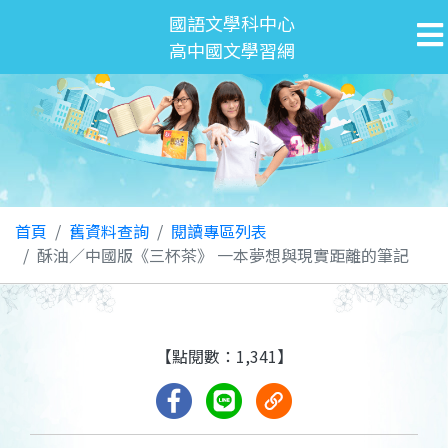
國語文學科中心
高中國文學習網
首頁
舊資料查詢
閱讀專區列表
酥油／中國版《三杯茶》 一本夢想與現實距離的筆記
【點閱數：1,341】