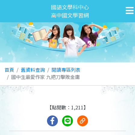
國語文學科中心
高中國文學習網
首頁
舊資料查詢
閱讀專區列表
國中生最愛作家 九把刀擊敗金庸
【點閱數：1,211】