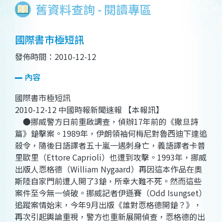
舊資料查詢 - 閱讀專區
國際書市極短訊
發佈時間：2010-12-12
內容
國際書市極短訊
2010-12-12 中國時報新聞速報 【本報訊】
●挪威警方日前重啟調查，偵辦17年前的《撒旦詩
篇》鎗擊案。1989年，伊朗領袖何梅尼對魯西迪下達追
殺令，隨後日語譯者五十嵐一遇刺身亡，義語譯者卡普
里歐里（Ettore Caprioli）也遭到攻擊。1993年，挪威
出版人恧格德（William Nygaard）再因這本作品在奧
斯陸自家門前遭人開了3鎗，所幸大難不死。然而這些
案件至今無一偵破。挪威記者伊遜賽（Odd Isungset）
追蹤案情始末，今年9月出版《誰對恧格德開鎗？》，
再次引起輿論重視，警方也重新展開偵查，恧格德的出