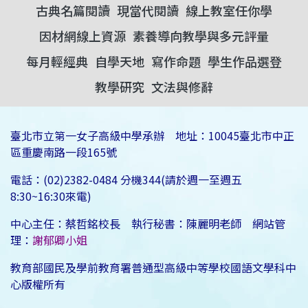
古典名篇閱讀
現當代閱讀
線上教室任你學
因材網線上資源
素養導向教學與多元評量
每月輕經典
自學天地
寫作命題
學生作品選登
教學研究
文法與修辭
臺北市立第一女子高級中學承辦 地址：10045臺北市中正
區重慶南路一段165號
電話：(02)2382-0484 分機344(請於週一至週五
8:30~16:30來電)
中心主任：蔡哲銘校長 執行秘書：陳麗明老師 網站管
理：
謝郁卿小姐
教育部國民及學前教育署普通型高級中等學校國語文學科中
心版權所有