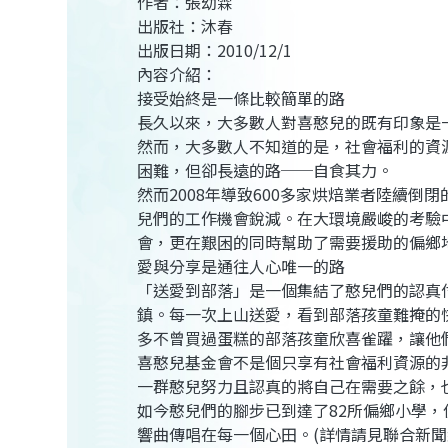
作者：張幼霖
出版社：沐春
出版日期：2010/12/1
內容介紹：
接受始終是一條比較簡單的路
長久以來，大多數人對喜憨兒的既有印象是
然而，大多數人不知道的是，社會福利的資
困難，但卻長遠的路──自食其力。
然而2008年導致600多家烘焙業者陸續
兒們的工作機會銳減。在大環境嚴峻的考驗
會，更在艱困的同時幫助了需要援助的偏鄉
愛與分享是通往人心唯一的路
「送愛到部落」是一個集結了憨兒們的認真
鎮。每一次上山送愛，看到部落孩童難掩的
多不曾買過蛋糕的部落孩童欣喜雀躍，讓他
喜憨兒基金會不是個只享有社會福利資源的
一群憨兒努力且認真的將自己在需要之餘，
如今憨兒們的腳步已到達了82所偏鄉小學
響曲傳唱在每一個心田。(詳情請見聯合新聞網20