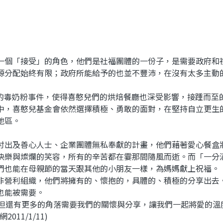
一個「接受」的角色，他們是社福團體的一份子，是需要政府和
源分配始終有限；政府所能給予的也並不豐沛，在沒有太多主動
倒閉的毒奶粉事件，使得喜憨兒們的烘焙餐廳也深受影響，接踵而
中，喜憨兒基金會依然選擇積極、勇敢的面對，在堅持自立更生
地區。
付出及善心人士、企業團體無私奉獻的計畫，他們藉著愛心餐盒
快樂與燦爛的笑容，所有的辛苦都在霎那間隨風而逝。而「一分
們也能在母親節的當天跟其他的小朋友一樣，為媽媽獻上祝福。
非營利組織，他們將擁有的、懷抱的，具體的、積極的分享出去
也能被需要。
，但還有更多的角落需要我們的關懷與分享，讓我們一起將愛的溫
11/1/11)