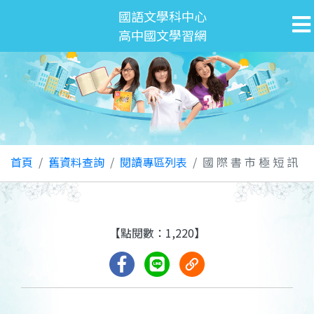
國語文學科中心
高中國文學習網
首頁
舊資料查詢
閱讀專區列表
國 際 書 市 極 短 訊
【點閱數：1,220】