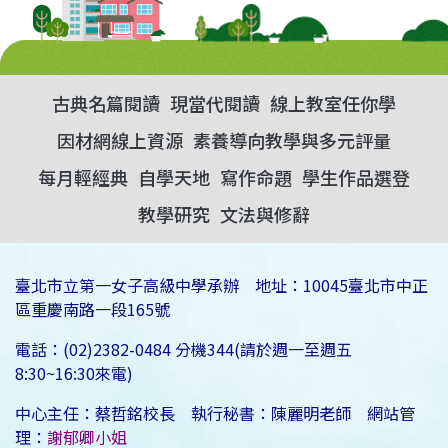
古典名篇閱讀
現當代閱讀
線上教室任你學
因材網線上資源
素養導向教學與多元評量
每月輕經典
自學天地
寫作命題
學生作品選登
教學研究
文法與修辭
臺北市立第一女子高級中學承辦 地址：10045臺北市中正
區重慶南路一段165號
電話：(02)2382-0484 分機344(請於週一至週五
8:30~16:30來電)
中心主任：蔡哲銘校長 執行秘書：陳麗明老師 網站管
理：
謝郁卿小姐