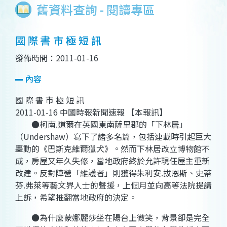
舊資料查詢 - 閱讀專區
國 際 書 市 極 短 訊
發佈時間：2011-01-16
內容
國 際 書 市 極 短 訊
2011-01-16 中國時報新聞速報 【本報訊】
●柯南.道爾在英國東南薩里郡的「下林居」
（Undershaw）寫下了諸多名篇，包括連載時引起巨大
轟動的《巴斯克維爾獵犬》。然而下林居改立博物館不
成，房屋又年久失修，當地政府終於允許現任屋主重新
改建。反對陣營「維護者」則獲得朱利安.拔恩斯、史蒂
芬.弗萊等藝文界人士的聲援，上個月並向高等法院提請
上訴，希望推翻當地政府的決定。
●為什麼蒙娜麗莎坐在陽台上微笑，背景卻是完全