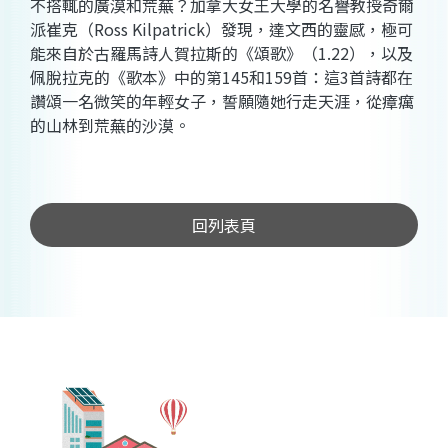
不搭輒的廣漠和荒蕪？加拿大女王大學的名譽教授奇爾
派崔克（Ross Kilpatrick）發現，達文西的靈感，極可
能來自於古羅馬詩人賀拉斯的《頌歌》（1.22），以及
佩脫拉克的《歌本》中的第145和159首：這3首詩都在
讚頌一名微笑的年輕女子，誓願隨她行走天涯，從瘴癘
的山林到荒蕪的沙漠。
回列表頁