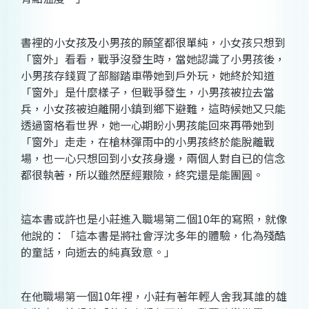
書裡的小女孩及小男孩的願望都很單純，小女孩只想到
「窗外」看看，戰爭沒發生時，當她認識了小男孩後，
小男孩存錢買了部腳踏車帶她到戶外玩，她終於知道
「窗外」是什麼樣子，但戰爭發生，小男孩被拉去當
兵，小女孩被迫離開小鎮到鄉下避難，這時候她又只能
透過窗格看世界，她一心期盼小男孩能回來再帶她到
「窗外」走走，在槍林彈雨中的小男孩終於能脫離戰
場，也一心只想回到小女孩身邊，兩個人對自已的信念
都很執著，所以雖然歷經艱險，終究還是能團圓。
這本書或許也是小莊進入職場第二個10年的寫照，就像
他說的：「這本書是將社會浮沈多年的體驗，化為殘酷
的童話，向逝去的純真致意。」
在他職場第一個10年裡，小莊有著年輕人舍我其誰的雄