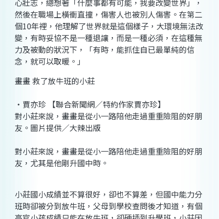
心壯志，總想著「什麼事都有可能，我要改變世界」，
然後在職場上橫衝直撞，傷害人也被別人傷害。在第二
個10年裡，他理解了世界就是這個樣子，大環境無法改
變，有時妥協不是一種退讓，而是一種必須，在這種無
力及被動的狀況下，「有時，能抓住自已最單純的信
念，就可以取暖。」
畫畫 救了放牛班的小莊
‧賈亦珍 【聯合新聞網／特約作家賈亦珍】
對小莊來說，畫畫是從小一路陪他走過重重險阻的好朋
友。圖片提供／大辣出版
對小莊來說，畫畫是從小一路陪他走過重重險阻的好朋
友，尤其是他剛升國中時。
小莊國小成績並不算很好，卻也不算差，但國中能力分
班時卻被分到放牛班，父母到學校查問後才知道，有個
高官小孩成績只能在放牛班，卻硬插到升學班，小莊因