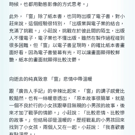
時候，也都用動態影像的方式思考。」
此外，「窗」除了紙本書，也同時出版了電子書，對小
莊來說，這個經驗很特別，「出版業與電子業的結合，
充滿了挑戰。」小莊說，挑戰在於彼此間的陌生，出版
人不懂電子，電子業也不懂出版。雖然在製作過程碰到
很多困難，但「窗」以電子書呈現時，的確比紙本書畫
面好看，因為電子書螢幕有光，可以讓畫面顯得較鮮
艷，紙本的畫面就顯得比較沈鬱。
向逝去的純真致意 「窗」悲情中帶溫暖
跟「廣告人手記」的辛辣比起來，「窗」的調子感覺比
較黯然，也有一絲暖意透出，「原本故事很簡單，就是
一個不良於行的小女孩跟舉目無親的小男孩的故事，後
來才加了戰爭的情節。」小莊說：「比較悲情、比較慘
的故事。」但結局卻是溫暖的，歷經戰亂的小男孩回來
找到了小女孩，兩個人又在一起，小莊說：「我喜歡書
有點溫度。」