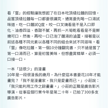
看「窗」的經驗讓我想起了在日本吃頂級拉麵的回憶，
品嘗頂級拉麵每一口都要很講究，通常要先喝一口湯試
味道，吃一口麵試Q度，咬一口叉燒看是不是入口即
化、油香四溢、香甜不膩，再抓一片筍乾看看是不是鮮
嫩可口，然後，再咬一口已泡了麵湯的滷蛋，接著是以
前述各種不同元素以各種不同的組合來試不同滋味。看
「窗」像吃拉麵，第一個10分鐘翻完書，只不過是嘗了
第一口湯而已，算是初嘗美味，但想盡賞精華，必須一
口接一口。
一本「話很少」的漫畫
10年是一段很漫長的歲月，為什麼這本書要花10年才能
畫完？「我不是漫畫家，我只是愛畫而已。」小莊說：
「我只能利用工作之餘畫畫。」小莊的正職是廣告影片
導演，從事這個行業今年是第二十年，已拍了300多支
廣告影片。