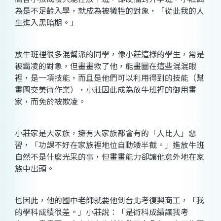
為是不足齡入學，就成為被犧牲的對象，「從此我的人
生進入黑暗期。」
放牛班裡很多混幫派的同學，像小莊這樣的學生，常是
被霸凌的對象，但畫畫救了他，能畫圖在這些混混眼
裡，是一項技能，而且是他們可以利用得到的技能（幫
畫圖交美術作業），小莊因此成為放牛班裡的御用畫
家，而免於被欺凌。
小莊家是大家族，擁有大家族都會有的「人比人」惡
習，「功課不好在家族裡地位自動矮半截。」進放牛班
自然不是什麼光采的事，但畫畫能力卻讓他意外地在家
族中出頭。
也因此，他的國中老師就要他到台北考復興商工，「我
的學科成績很差。」小莊說：「是術科成績讓我考