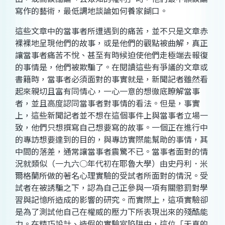
寫作的藝術，最低調地談論如何養家餬口。
這些文章中的當事者所遭遇到的痛苦，並不只是文章赤
裸裸地呈現他們的故事，或是他們的觀點被曲解，真正
讓當事者痛苦不悅、甚至有時候迫使他們走極端去報復
的事情是，他們被欺騙了。在閱讀這些有爭議的文章或
書籍時，當事者必須面對的事實就是，新聞記者雖然看
起來親切且富有同情心，一心一意的想徹底瞭解當事
者，並且高度認同當事者對事情的看法。但是，事實
上，這些新聞記者並不想在這個事件上與當事者立場一
致，他們只想撰寫自己想要寫的故事。一個正在進行中
的專訪想要達到的目的，與專訪實際能幫助的事情，其
中間的落差，通常讓當事者震驚不已。當事者面對的情
況就類似（一九六○年代初在耶魯大學）由史丹利．米
爾格蘭所做的著名心理實驗的受試者所面對的情況。受
試者在被誘騙之下，認為自己正參與一項有關懲罰對學
習與記憶所造成的影響的研究。而實際上，這項實驗卻
是為了測試他自己在權威的壓力下所表現出來的殘酷能
力。在精巧設計、造假的實驗室陷阱中，這位「天真的