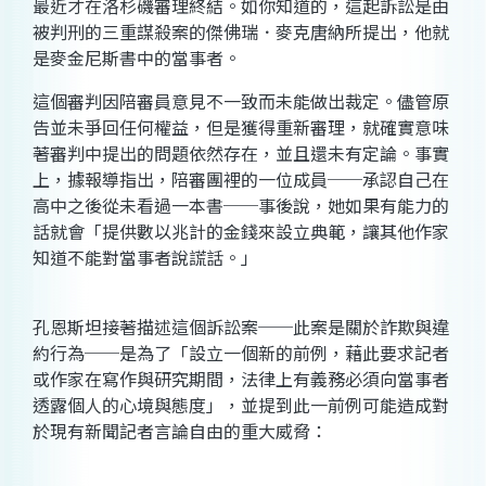
最近才在洛杉磯審理終結。如你知道的，這起訴訟是由
被判刑的三重謀殺案的傑佛瑞．麥克唐納所提出，他就
是麥金尼斯書中的當事者。
這個審判因陪審員意見不一致而未能做出裁定。儘管原
告並未爭回任何權益，但是獲得重新審理，就確實意味
著審判中提出的問題依然存在，並且還未有定論。事實
上，據報導指出，陪審團裡的一位成員──承認自己在
高中之後從未看過一本書──事後說，她如果有能力的
話就會「提供數以兆計的金錢來設立典範，讓其他作家
知道不能對當事者說謊話。」
孔恩斯坦接著描述這個訴訟案──此案是關於詐欺與違
約行為──是為了「設立一個新的前例，藉此要求記者
或作家在寫作與研究期間，法律上有義務必須向當事者
透露個人的心境與態度」，並提到此一前例可能造成對
於現有新聞記者言論自由的重大威脅：