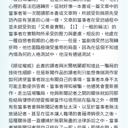
心裡的看法迅速轉折，這就好像一本書或一篇文章中的
當事者第一次閱讀那本書或文章時，所感受到與原先受
訪內容有落差的心境一樣。文章的當事者在受訪過程中
並未感受到如「艾希曼實驗」【1】（一般的稱法）的
當事者在實驗時所承受的壓力與憂慮。相反的，他處在
一種自戀者假期的心態中──但是，當劇情突然出現轉
折時，他也面臨極端受羞辱的局面，因為在這個不知道
內情為何的人格測試中，他沒有通過測試。
《順從權威》此書的讀者與米爾格蘭都知道此一騙局的
技術性細節，但是新聞作品的讀者則只能想像揣測作家
如何誘使當事者說出有關自己的事情，當事者本身不太
可能主動提供答案。當事者得知被騙，他通常會重新振
作，走出這場騙局，他與新聞記者之間的關係就如同那
些結局悽慘的戀愛般被當作垃圾而拋在腦海之外。偶爾
有些當事者會與新聞記者牽扯太深，以至於當事者無法
放過記者，甚至在這本讓人難堪的書藉滯銷很久之後，
這種關係還一直纏繞於無窮無盡的法律訴訟之中，當事
者將新聞記者與自己綁在了一起。但是，即使此時，新