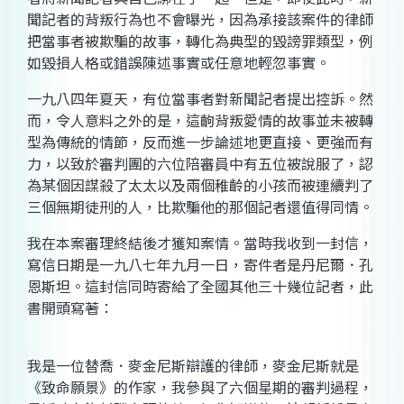
聞記者的背叛行為也不會曝光，因為承接該案件的律師
把當事者被欺騙的故事，轉化為典型的毀謗罪類型，例
如毀損人格或錯誤陳述事實或任意地輕忽事實。
一九八四年夏天，有位當事者對新聞記者提出控訴。然
而，令人意料之外的是，這齣背叛愛情的故事並未被轉
型為傳統的情節，反而進一步論述地更直接、更強而有
力，以致於審判團的六位陪審員中有五位被說服了，認
為某個因謀殺了太太以及兩個稚齡的小孩而被連續判了
三個無期徒刑的人，比欺騙他的那個記者還值得同情。
我在本案審理終結後才獲知案情。當時我收到一封信，
寫信日期是一九八七年九月一日，寄件者是丹尼爾．孔
恩斯坦。這封信同時寄給了全國其他三十幾位記者，此
書開頭寫著：
我是一位替喬．麥金尼斯辯護的律師，麥金尼斯就是
《致命願景》的作家，我參與了六個星期的審判過程，