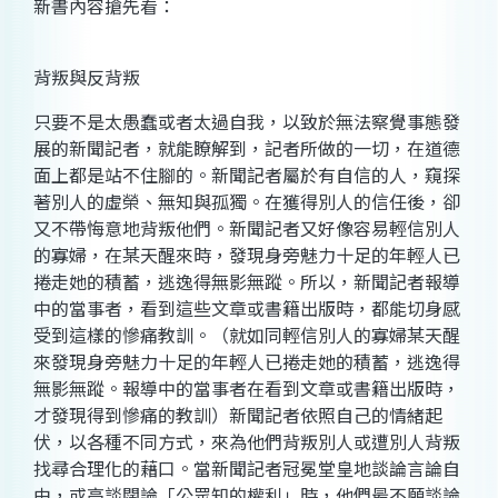
新書內容搶先看：
背叛與反背叛
只要不是太愚蠢或者太過自我，以致於無法察覺事態發
展的新聞記者，就能瞭解到，記者所做的一切，在道德
面上都是站不住腳的。新聞記者屬於有自信的人，窺探
著別人的虛榮、無知與孤獨。在獲得別人的信任後，卻
又不帶悔意地背叛他們。新聞記者又好像容易輕信別人
的寡婦，在某天醒來時，發現身旁魅力十足的年輕人已
捲走她的積蓄，逃逸得無影無蹤。所以，新聞記者報導
中的當事者，看到這些文章或書籍出版時，都能切身感
受到這樣的慘痛教訓。（就如同輕信別人的寡婦某天醒
來發現身旁魅力十足的年輕人已捲走她的積蓄，逃逸得
無影無蹤。報導中的當事者在看到文章或書籍出版時，
才發現得到慘痛的教訓）新聞記者依照自己的情緒起
伏，以各種不同方式，來為他們背叛別人或遭別人背叛
找尋合理化的藉口。當新聞記者冠冕堂皇地談論言論自
由，或高談闊論「公眾知的權利」時，他們最不願談論