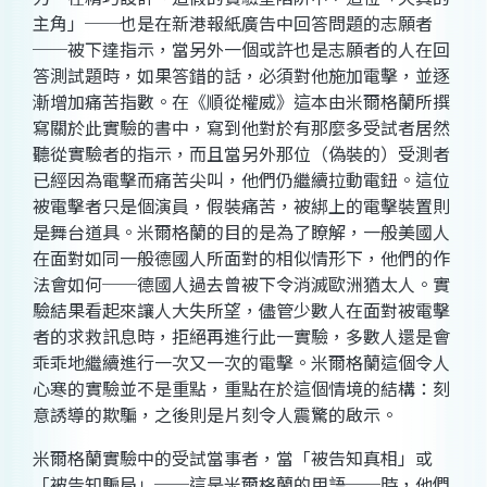
主角」──也是在新港報紙廣告中回答問題的志願者
──被下達指示，當另外一個或許也是志願者的人在回
答測試題時，如果答錯的話，必須對他施加電擊，並逐
漸增加痛苦指數。在《順從權威》這本由米爾格蘭所撰
寫關於此實驗的書中，寫到他對於有那麼多受試者居然
聽從實驗者的指示，而且當另外那位（偽裝的）受測者
已經因為電擊而痛苦尖叫，他們仍繼續拉動電鈕。這位
被電擊者只是個演員，假裝痛苦，被綁上的電擊裝置則
是舞台道具。米爾格蘭的目的是為了瞭解，一般美國人
在面對如同一般德國人所面對的相似情形下，他們的作
法會如何──德國人過去曾被下令消滅歐洲猶太人。實
驗結果看起來讓人大失所望，儘管少數人在面對被電擊
者的求救訊息時，拒絕再進行此一實驗，多數人還是會
乖乖地繼續進行一次又一次的電擊。米爾格蘭這個令人
心寒的實驗並不是重點，重點在於這個情境的結構：刻
意誘導的欺騙，之後則是片刻令人震驚的啟示。
米爾格蘭實驗中的受試當事者，當「被告知真相」或
「被告知騙局」──這是米爾格蘭的用語──時，他們