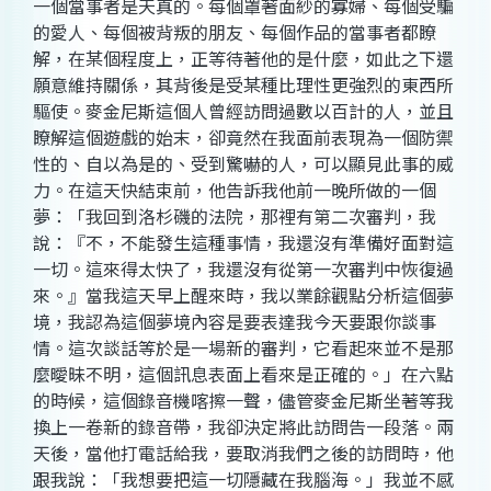
一個當事者是天真的。每個罩著面紗的寡婦、每個受騙
的愛人、每個被背叛的朋友、每個作品的當事者都瞭
解，在某個程度上，正等待著他的是什麼，如此之下還
願意維持關係，其背後是受某種比理性更強烈的東西所
驅使。麥金尼斯這個人曾經訪問過數以百計的人，並且
瞭解這個遊戲的始末，卻竟然在我面前表現為一個防禦
性的、自以為是的、受到驚嚇的人，可以顯見此事的威
力。在這天快結束前，他告訴我他前一晚所做的一個
夢：「我回到洛杉磯的法院，那裡有第二次審判，我
說：『不，不能發生這種事情，我還沒有準備好面對這
一切。這來得太快了，我還沒有從第一次審判中恢復過
來。』當我這天早上醒來時，我以業餘觀點分析這個夢
境，我認為這個夢境內容是要表達我今天要跟你談事
情。這次談話等於是一場新的審判，它看起來並不是那
麼曖昧不明，這個訊息表面上看來是正確的。」在六點
的時候，這個錄音機喀擦一聲，儘管麥金尼斯坐著等我
換上一卷新的錄音帶，我卻決定將此訪問告一段落。兩
天後，當他打電話給我，要取消我們之後的訪問時，他
跟我說：「我想要把這一切隱藏在我腦海。」我並不感