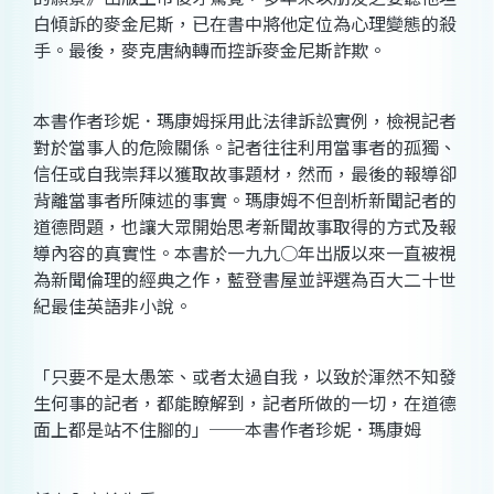
白傾訴的麥金尼斯，已在書中將他定位為心理變態的殺
手。最後，麥克唐納轉而控訴麥金尼斯詐欺。
本書作者珍妮．瑪康姆採用此法律訴訟實例，檢視記者
對於當事人的危險關係。記者往往利用當事者的孤獨、
信任或自我崇拜以獲取故事題材，然而，最後的報導卻
背離當事者所陳述的事實。瑪康姆不但剖析新聞記者的
道德問題，也讓大眾開始思考新聞故事取得的方式及報
導內容的真實性。本書於一九九○年出版以來一直被視
為新聞倫理的經典之作，藍登書屋並評選為百大二十世
紀最佳英語非小說。
「只要不是太愚笨、或者太過自我，以致於渾然不知發
生何事的記者，都能瞭解到，記者所做的一切，在道德
面上都是站不住腳的」──本書作者珍妮．瑪康姆