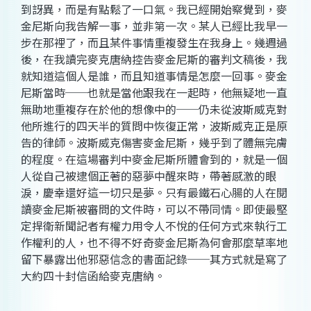
到訝異，而是有點鬆了一口氣。我已經開始察覺到，麥
金尼斯向我告解一事，並非第一次。某人已經比我早一
步在那裡了，而且某件事情重複發生在我身上。幾週過
後，在我讀完麥克唐納控告麥金尼斯的審判文稿後，我
就知道這個人是誰，而且知道事情是怎麼一回事。麥金
尼斯當時──也就是當他跟我在一起時，他無疑地一直
無助地重複存在於他的想像中的──仍未從波斯威克對
他所進行的四天半的質問中恢復正常，波斯威克正是原
告的律師。波斯威克傷害麥金尼斯，幾乎到了體無完膚
的程度。在這場審判中麥金尼斯所體會到的，就是一個
人從自己被逮個正著的惡夢中醒來時，帶著感激的眼
淚，慶幸還好這一切只是夢。只有最鐵石心腸的人在閱
讀麥金尼斯被審問的文件時，可以不帶同情。即使最堅
定捍衛新聞記者有權力用令人不悅的任何方式來執行工
作權利的人，也不得不好奇麥金尼斯為何會那麼草率地
留下暴露出他邪惡信念的書面記錄──其方式就是寫了
大約四十封信函給麥克唐納。