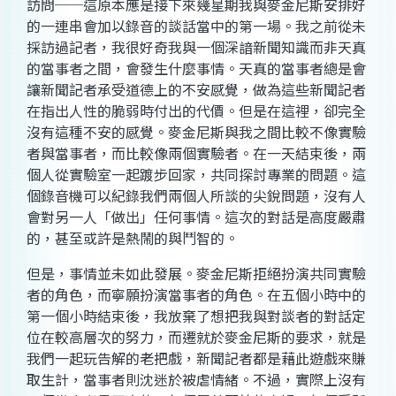
訪問──這原本應是接下來幾星期我與麥金尼斯安排好
的一連串會加以錄音的談話當中的第一場。我之前從未
採訪過記者，我很好奇我與一個深諳新聞知識而非天真
的當事者之間，會發生什麼事情。天真的當事者總是會
讓新聞記者承受道德上的不安感覺，做為這些新聞記者
在指出人性的脆弱時付出的代價。但是在這裡，卻完全
沒有這種不安的感覺。麥金尼斯與我之間比較不像實驗
者與當事者，而比較像兩個實驗者。在一天結束後，兩
個人從實驗室一起踱步回家，共同探討專業的問題。這
個錄音機可以紀錄我們兩個人所談的尖銳問題，沒有人
會對另一人「做出」任何事情。這次的對話是高度嚴肅
的，甚至或許是熱鬧的與鬥智的。
但是，事情並未如此發展。麥金尼斯拒絕扮演共同實驗
者的角色，而寧願扮演當事者的角色。在五個小時中的
第一個小時結束後，我放棄了想把我與對談者的對話定
位在較高層次的努力，而遷就於麥金尼斯的要求，就是
我們一起玩告解的老把戲，新聞記者都是藉此遊戲來賺
取生計，當事者則沈迷於被虐情緒。不過，實際上沒有