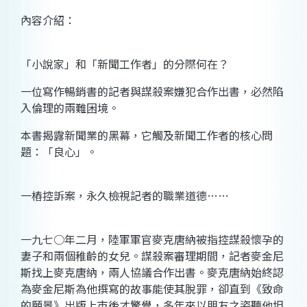
內容介紹：
「小說家」和「新聞工作者」的分際何在？
一位寫作暢銷書的記者與謀殺案嫌犯合作出書，必然陷
入倫理的兩難困境。
本書揭露新聞業的黑幕，它觸及新聞工作者的核心問
題：「良心」。
一樁控訴案，永久檢視記者的職業道德……
一九七○年二月，陸軍軍官麥克唐納被指控謀殺懷孕的
妻子和兩個稚齡的女兒。謀殺案審理期間，記者麥金尼
斯找上麥克唐納，兩人協議合作出書。麥克唐納始終認
為麥金尼斯為他撰寫的故事能使其脫罪，卻直到《致命
的願景》出版上市後才驚覺，多年來以朋友之姿聽他坦