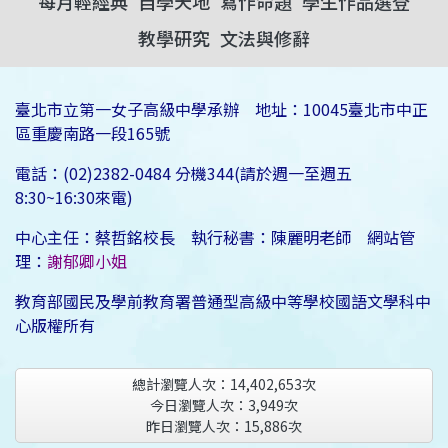
每月輕經典
自學天地
寫作命題
學生作品選登
教學研究
文法與修辭
臺北市立第一女子高級中學承辦 地址：10045臺北市中正
區重慶南路一段165號
電話：(02)2382-0484 分機344(請於週一至週五
8:30~16:30來電)
中心主任：蔡哲銘校長 執行秘書：陳麗明老師 網站管
理：
謝郁卿小姐
教育部國民及學前教育署普通型高級中等學校國語文學科中
心版權所有
總計瀏覽人次：
14,402,653
次
今日瀏覽人次：
3,949
次
昨日瀏覽人次：
15,886
次