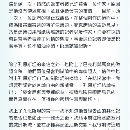
這是頭一次，憤怒的當事者被允許控告一位作家，原因
是他沒有傳遞真相，並且偽造發表的事情……目前，頭
一次，一位記者的舉止或觀點，在整個創作的過程中，
成為陪審團審判的待解決議題。麥克唐納的主訴意見，
乃是建議如果報紙與雜誌的記者以及作家，只要在採訪
時對當事者表達了同情的態度，事後這位記者即便是撰
寫事實，也不加油添醋，仍應該被起訴。
除了孔恩斯坦的來信之外，也附上了巴克利與萬寶的做
證文稿，他們兩位是審判辯論中的專家證人。信件中也
附上孔恩斯坦自己結辯陳詞的摘錄：「在結辯當中，我
想要強調對於言論自由的新威脅」，孔恩斯坦結論指
出：「麥金尼斯與我都認為，這種危險是顯而易見的，
而且真實存在，值得你的密切注意與關切。」
我上了孔恩斯坦的當──我不知道他曾經去函的其他記
者是否也是如此──幾天之後，我驅車前往麻塞諸塞州
的威廉斯城，並在那裡與麥金尼斯交談。我很期待這場