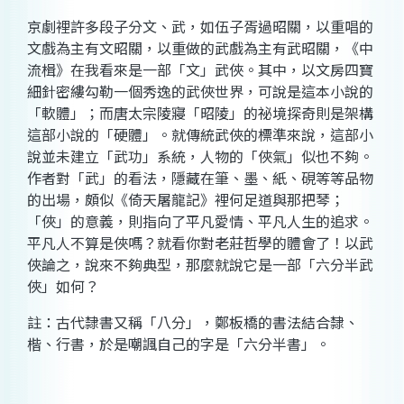
京劇裡許多段子分文、武，如伍子胥過昭關，以重唱的
文戲為主有文昭關，以重做的武戲為主有武昭關，《中
流楫》在我看來是一部「文」武俠。其中，以文房四寶
細針密縷勾勒一個秀逸的武俠世界，可說是這本小說的
「軟體」；而唐太宗陵寢「昭陵」的祕境探奇則是架構
這部小說的「硬體」。就傳統武俠的標準來說，這部小
說並未建立「武功」系統，人物的「俠氣」似也不夠。
作者對「武」的看法，隱藏在筆、墨、紙、硯等等品物
的出場，頗似《倚天屠龍記》裡何足道與那把琴；
「俠」的意義，則指向了平凡愛情、平凡人生的追求。
平凡人不算是俠嗎？就看你對老莊哲學的體會了！以武
俠論之，說來不夠典型，那麼就說它是一部「六分半武
俠」如何？
註：古代隸書又稱「八分」，鄭板橋的書法結合隸、
楷、行書，於是嘲諷自己的字是「六分半書」。