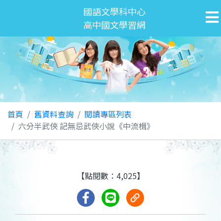
國語文學科中心
高中國文學習網
首頁
舊資料查詢
閱讀專區列表
六分半武俠 記無忌武俠小說《中流楫》
【點閱數：4,025】