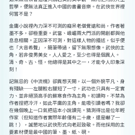
哲學，便無法真正進入中國的書畫音樂。在武俠世界裡
何嘗不是？
金庸小說裡內力深不可測的癡呆老僧覺遠和尚，作者著
墨不多，卻極重要。武當、峨嵋兩大門派的開創都與他
息息相關。正因深不可測，對這樣人物的描述，似乎便
也「大音希聲」，簡筆帶過，留下無限想像。武俠的主
角，若非俊男美女，人人愛之，至少也得是個異人。
清、奇、古、怪，他總得是其中之一，才能令人印象深
刻！
記無忌的《中流楫》卻異想天開，以一個外貌平凡、身
有殘缺──左腿較右腿短了一寸，武功也只具有一定實
力、並非絕頂高手的蘇寒食作為主角。初讀時，不禁為
作者捏把冷汗，如此平庸的主角，能吸引讀者嗎？我卻
在幾個晚上一口氣把這本小說讀完。猜測得出是位年輕
作家（但知道作者實際年齡僅有二十歲，還是嚇了一
跳！），誠懇地以武俠形式向老莊致敬。而他採用的主
要素材便是最中國的筆、墨、紙、硯。