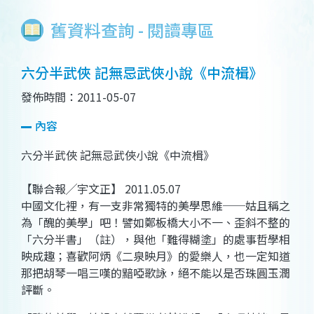
舊資料查詢 - 閱讀專區
六分半武俠 記無忌武俠小說《中流楫》
發佈時間：2011-05-07
內容
六分半武俠 記無忌武俠小說《中流楫》
【聯合報╱宇文正】 2011.05.07
中國文化裡，有一支非常獨特的美學思維──姑且稱之
為「醜的美學」吧！譬如鄭板橋大小不一、歪斜不整的
「六分半書」（註），與他「難得糊塗」的處事哲學相
映成趣；喜歡阿炳《二泉映月》的愛樂人，也一定知道
那把胡琴一唱三嘆的黯啞歌詠，絕不能以是否珠圓玉潤
評斷。