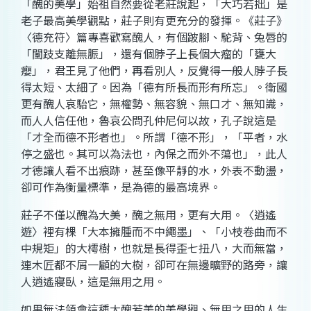
「醜的美學」始祖自然要從老莊說起，「大巧若拙」是
老子最高美學觀點，莊子則有更充分的發揮。《莊子》
〈德充符〉篇專喜歡寫醜人，有個跛腳、駝背、兔唇的
「闉跂支離無脤」，還有個脖子上長個大瘤的「甕大
癭」，君王見了他們，再看別人，反覺得一般人脖子長
得太短、太細了。因為「德有所長而形有所忘」。衛國
更有醜人哀駘它，無權勢、無容貌、無口才、無知識，
而人人信任他，魯哀公問孔仲尼何以故，孔子說這是
「才全而德不形者也」。所謂「德不形」，「平者，水
停之盛也。其可以為法也，內保之而外不蕩也」，此人
才德讓人看不出痕跡，甚至像平靜的水，外表不動盪，
卻可作為衡量標準，是為德的最高境界。
莊子不僅以醜為大美，醜之無用，更有大用。〈逍遙
遊〉裡有棵「大本擁腫而不中繩墨」、「小枝卷曲而不
中規矩」的大樗樹，也就是長得歪七扭八，大而無當，
連木匠都不屑一顧的大樹，卻可在無邊曠野的路旁，讓
人逍遙寢臥，這是無用之用。
如果無法領會這種大醜若美的美學觀、無用之用的人生