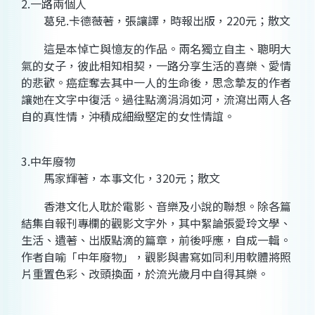
2.一路兩個人
葛兒.卡德薇著，張讓譯，時報出版，220元；散文
這是本悼亡與憶友的作品。兩名獨立自主、聰明大
氣的女子，彼此相知相契，一路分享生活的喜樂、愛情
的悲歡。癌症奪去其中一人的生命後，思念摯友的作者
讓她在文字中復活。過往點滴涓涓如河，流瀉出兩人各
自的真性情，沖積成細緻堅定的女性情誼。
3.中年廢物
馬家輝著，本事文化，320元；散文
香港文化人耽於電影、音樂及小說的聯想。除各篇
結集自報刊專欄的觀影文字外，其中絮論張愛玲文學、
生活、遺著、出版點滴的篇章，前後呼應，自成一輯。
作者自喻「中年廢物」，觀影與書寫如同利用軟體將照
片重置色彩、改頭換面，於流光歲月中自得其樂。