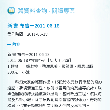
舊資料查詢 - 閱讀專區
新 書 布告－2011-06-18
發佈時間：2011-06-18
內容
新 書 布告－2011-06-18
2011-06-18 中國時報 【陳彥明／輯】
1.轉機 娥蘇拉．勒瑰恩著，嚴韻譯，繆思出版，
300元；小說
科幻大家的輕簡作品。15段跨次元旅行串起的奇妙
經歷，夢境溝通工程、放射狀書寫的納莫語等設計，以
黑色幽默的誇張語氣譏諷機場、基因改造工程、渡假海
島及八卦小報，除了展現勒瑰恩豐富的想像力、奇巧的
構思，也充分顯露她對文明與人性的反思批判。