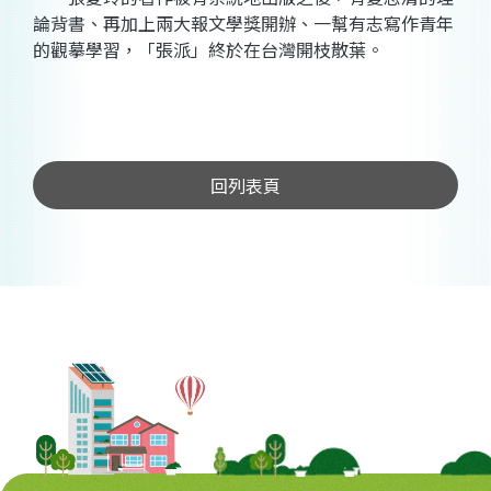
論背書、再加上兩大報文學獎開辦、一幫有志寫作青年
的觀摹學習，「張派」終於在台灣開枝散葉。
回列表頁