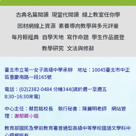
古典名篇閱讀
現當代閱讀
線上教室任你學
因材網線上資源
素養導向教學與多元評量
每月輕經典
自學天地
寫作命題
學生作品選登
教學研究
文法與修辭
臺北市立第一女子高級中學承辦 地址：10045臺北市中正
區重慶南路一段165號
電話：(02)2382-0484 分機344(請於週一至週五
8:30~16:30來電)
中心主任：蔡哲銘校長 執行秘書：陳麗明老師 網站管
理：
謝郁卿小姐
教育部國民及學前教育署普通型高級中等學校國語文學科中
心版權所有