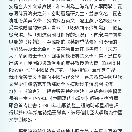
安是台大外文系教授，和宋淇為上海光華大學同學；夏
志清係夏濟安之弟，當時還是研究生，並無文名。夏志
清進修英美文學，發憤練習英文，遇上燕京名校出來、
受業錢鍾書的宋淇，自云：「吸收到不少知識」，並且
從宋淇那裡「知道英國批評界的近況」，向宋淇借閱霍
思曼的《原詩》、李維斯的《英詩重估價》和墨瑞的
《濟慈與莎士比亞》。夏志清自云在耶魯時：「東方
人，拿到博士學位，回祖國教授英美文學，這才是正當
出路。」後因跟隨政治系的反共教授饒大衛（David N.
Rowe）進行中國問題研究，開始接觸左翼作家作品，
就此從英美文學轉向中國現代文學，尋思撰寫中國現代
文學史申請洛克斐勒補助金。這時經宋淇贈閱《傳
奇》、《流言》，得識張愛玲的精妙，寫成書中篇幅最
長的一章。1959年《中國現代小說史》經饒大衛推薦、
耶魯首肯出書；1961年出版後登上紐約時報星期書評，
得以於62年接替待退王際真，被哥倫比亞大學聘為中國
文學副教授。
張愛玲的著作被有系統地出版之後，有夏志清的理