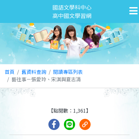
國語文學科中心
高中國文學習網
首頁
舊資料查詢
閱讀專區列表
藝往事－張愛玲、宋淇與夏志清
【點閱數：1,361】