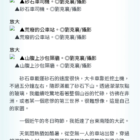
▲砂石車司機。◎劉克襄/攝影
放大
▲荒廢的公車站。◎劉克襄/攝影
放大
▲山腹上沙包築牆。◎劉克襄/攝影
砂石車載運砂石的速度很快，大卡車靠近挖土機，
不過五分鐘左右，隨即滿載了砂石下山。透過濛濛灰點
的玻璃，我繼續吃驚地看著整個山谷的忙碌，彷彿在非
洲，或者某一個悲慘的第三世界。很難想像，這是自己
的家園。
一個近午的冬日時節，我抵達了台東南陲的大武。
天氣悶熱猶如酷暑，從空無一人的車站出發，穿過