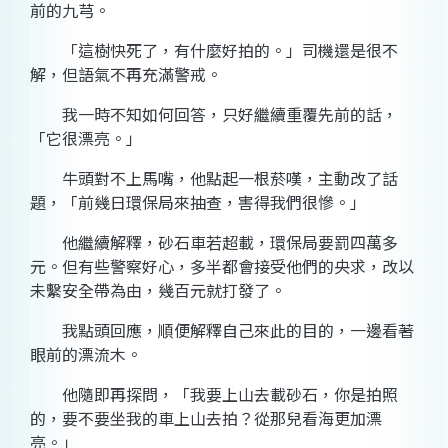
前的九芎。
「這樹快死了，有什麼好拍的。」司機還是很不
解，但語氣不再充滿警戒。
我一時不知如何回答，只好繼續重覆先前的話，
「它很漂亮。」
牛頭對不上馬嘴，他點起一根菸嘆，主動改了話
題，「前幾日環保局來抽查，害得我們很慘。」
他繼續解釋，砂石車若超載，環保局要罰四萬多
元。但有些警察好心，多半都會接受他們的央求，改以
未繫安全帶為由，幾百元就打發了。
我點頭回應，順便解釋自己來此的目的，一邊看著
眼前的漂流木。
他隨即再探問，「我要上山去載砂石，你是拍照
的，要不要坐我的車上山去拍？從那兒看海更加漂
亮。」