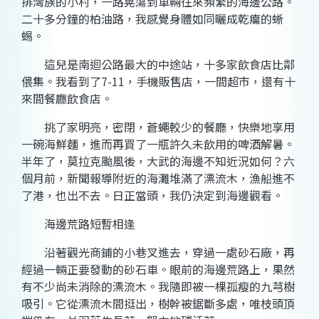
排灣族的小村，一路晃蕩到車輛往來頻繁的
海邊
公路。
二十多分鐘的柏油路，我感覺身體如同曬成乾癟的蜥
蜴。
這兒是南迴公路最大的中途站，十多家飲食店比鄰
偎集。我看到了7-11，手機販售店，一間超市，還有十
來間餐廳飲食店。
挑了家明亮，密閉，蒼蠅較少的餐廳，快樂地享用
一碗海鮮麵，進而再買了一瓶許久未飲用的啤酒解暑。
半年了，莫拉克颱風後，大武的海邊不知近況如何？六
個月前，
新聞
報導附近的海灘堆滿了漂流木，漁船進不
了港，也出不去。日正當頭，我仍決定到海邊觀看。
海邊荒路短暫相逢
沿著觀光商鋪的小巷叉進去，穿過一處砂石廠，再
經過一輛正要發動的砂石車。眼前的海邊荒路上，果然
有不少尚未消除的漂流木。我隨即被一棵孤瘦的九芎樹
吸引。它從漂流木間挺出，樹幹被鋸斷多處，唯枝頭頂