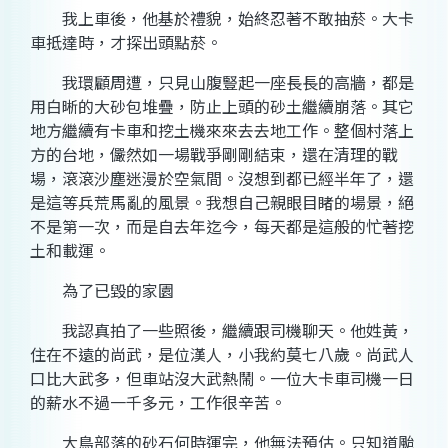
我上車後，他基於禮貌，始終忍著不敢抽菸。大卡
車抵達時，才探出頭點菸。
我環顧周遭，只見山腹豎起一座長長的高牆，都是
用白晰的大砂包堆疊，防止上頭的砂土繼續崩落。其它
地方繼續有卡車和挖土機來來去去地工作。整個村落上
方的台地，儼然如一場戰爭剛剛結束，還在清理的戰
場，滾滾沙塵迷漫於空氣間。沒想到都已經半年了，還
是這等兵荒馬亂的風景。我想自己親眼目睹的場景，絕
不是第一次，而是自去年迄今，每天都是這般的忙著挖
土和載運。
為了已毀的家園
我認真拍了一些照後，繼續跟司機聊天。他姓黃，
住在不遠的尚武，是位漢人，小我約莫七八歲。尚武人
口比大武多，但車站沒大武熱鬧。一位大卡車司機一日
的薪水不過一千多元，工作很辛苦。
大鳥部落的砂石何時運完，他無法預估。只知道颱