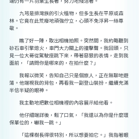
端仍有一片羽葉生長著，努力地殘活著。
九芎是排灣族的引火植物，但多生長在平原或森
林。它竟在此荒廢地頑強佇立，心頭不免浮昇一絲尊
敬。
瞧了好一陣，取出相機拍照。突然間，我約略聽到
砂石車引擎熄火，車門大力關上的撞擊聲。我回頭，只
見一位大哥從駕駛座跳下來，帶著惡狠的表情，走到我
面前，「請問你是哪來的，在拍什麼？」
我報以微笑，告知自己只是個旅人，正在無聊地遊
蕩。他端視我的背包，再看我一副登山裝扮，繼續充滿
半信半疑的眼神。
我主動地把數位相機裡的內容展示給他看。
他仔細端詳後，鬆了口氣，「我還以為你是什麼
環
保
單位的，嚇我一跳。」
「這棵樹長得很特別，所以想要拍它。」我指著眼