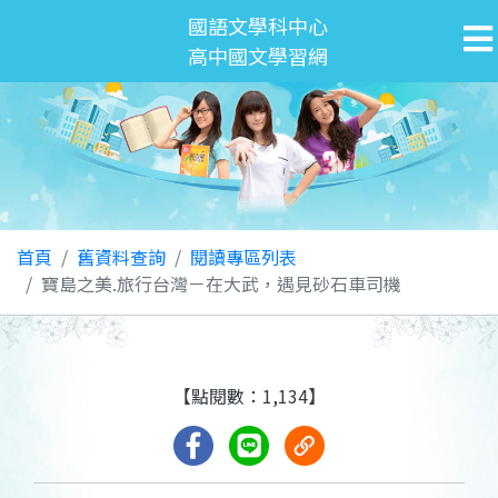
國語文學科中心
高中國文學習網
首頁
舊資料查詢
閱讀專區列表
寶島之美.旅行台灣－在大武，遇見砂石車司機
【點閱數：1,134】