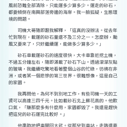
風前恐難全部清除，只能運多少算多少。運走的砂石，
都要傾倒在南興部落旁邊的海岸。我一臉狐疑，生態環
境的問題。
司機大哥隨即跟我解釋，「這真的沒辦法。從去年
忙到現在，載運的砂石量還不及三分之一。怎麼辦，颱
風又要來了，只好繼續運，能做多少算多少。」
砂石車載運砂石的速度很快，大卡車靠近挖土機，
不過五分鐘左右，隨即滿載了砂石下山。透過濛濛灰點
的玻璃，我繼續吃驚地看著整個山谷的忙碌，彷彿在非
洲，或者某一個悲慘的第三世界。很難想像，這是自己
的家園。
我再問他，為何不到別地工作，有些司機一天的工
資可以高達三四千元。比如載砂石北上蘇花高的。他歎
口氣，「賺那麼多有什麼用，家園都毀了。我還是趕快
把這兒的砂石運完比較好。」
他準時地把車開回大武。從那兒到車站，走路還要