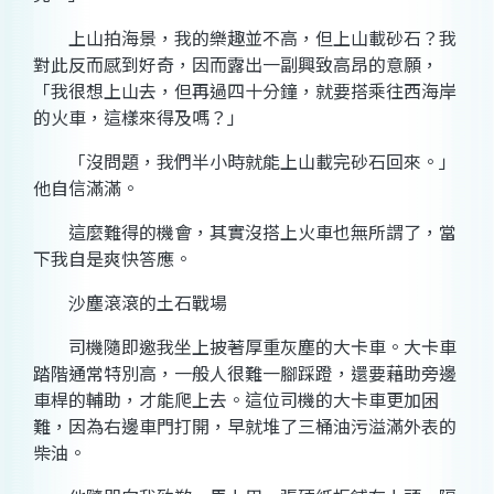
上山拍海景，我的樂趣並不高，但上山載砂石？我
對此反而感到好奇，因而露出一副興致高昂的意願，
「我很想上山去，但再過四十分鐘，就要搭乘往西海岸
的火車，這樣來得及嗎？」
「沒問題，我們半小時就能上山載完砂石回來。」
他自信滿滿。
這麼難得的機會，其實沒搭上火車也無所謂了，當
下我自是爽快答應。
沙塵滾滾的土石戰場
司機隨即邀我坐上披著厚重灰塵的大卡車。大卡車
踏階通常特別高，一般人很難一腳踩蹬，還要藉助旁邊
車桿的輔助，才能爬上去。這位司機的大卡車更加困
難，因為右邊車門打開，早就堆了三桶油污溢滿外表的
柴油。