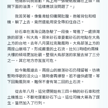
他隨即向我致歉，馬上用一張硬紙板鋪在上頭，隔
開下面的油漬，「這樣應該沒問題了。」
我苦笑著，像隻青蛙仰攤開肚腹，抱著背包和相
機，躺了上去，竟然還能用安全帶扣住自己。
砂石車在濱海公路急駛了一段後，彎進了一處排灣
族的部落，叫大鳥。原來砂石車要載砂石的地點在大鳥
上方的台地。去年八月莫拉克颱風時，大鳥部落上方的
兩座山崩塌了，形成嚴重的土石流，比911時紐約兩棟
大樓的傾塌更加壯觀。整個大鳥部落的家屋去掉了三分
之一，其它地方亦岌岌可危。
如今颱風遠去，兩座山的崩落砂石仍殘留著，彷彿
暫時停歇的活火山，隨時會再爆發。若不儘快處理，等
下回颱風到來，難保不會有第二回的土石流。
從去年八月，這兒便開始有三四十輛的砂石車和挖
土機
進出
，不斷地運載砂石下山。這位司機大哥為了謀
生，當然加入了行列。