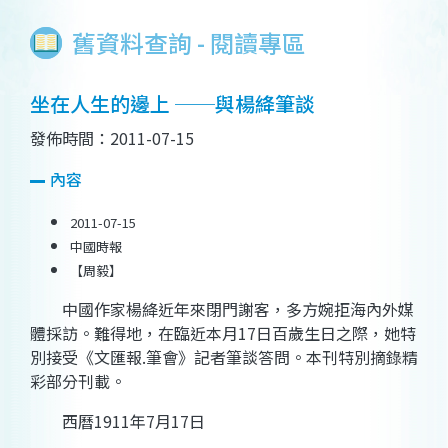
舊資料查詢 - 閱讀專區
坐在人生的邊上 ──與楊絳筆談
發佈時間：2011-07-15
內容
2011-07-15
中國時報
【周毅】
中國作家楊絳近年來閉門謝客，多方婉拒海內外媒
體採訪。難得地，在臨近本月17日百歲生日之際，她特
別接受《文匯報.筆會》記者筆談答問。本刊特別摘錄精
彩部分刊載。
西曆1911年7月17日