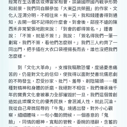
經常在生活書店或傅雷家相會，談論國際國內戰爭形勢
和前景。我們同自願參加「大東亞共榮圈」的作家、文
化人涇渭分明，不相往來。有一天，我和錢鍾書得到通
知，去開一個不記得的什麼會。到會後，鄰座不遠的陳
西禾非常緊張地跑來說：「到會的都得簽名。」鍾書
說：「不簽，就是不簽！」我說：「簽名得我們一筆一
劃寫，我們不簽，看他們怎麼辦。」我們三人約齊了一
同出門，把手插在大衣口袋裡揚長而去，誰也沒把我們
怎麼樣。
到「文化大革命」，支撐我驅散恐懼，度過憂患痛
苦的，仍是對文化的信仰，使我得以面對焚書坑儒悲劇
的不時發生，忍受抄家、批鬥、羞辱、剃陰陽頭……種
種對精神和身體的折磨。我絕對不相信，我們傳承幾千
年的寶貴文化會被暴力全部摧毀於一旦，我們這個曾創
造如此燦爛文化的優秀民族，會泯滅人性，就此沉淪。
我從自己卑微屈辱的「牛鬼」境遇出發，對外小心觀
察，細細體味，一句小聲的問候，一個善意的「鬼
臉」，同情的眼神，寬鬆的管教，委婉的措辭，含蓄的