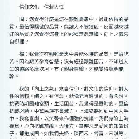
信仰文化 信賴人性
問：您覺得什麼是您在艱難憂患中，最能依恃的
品
質
，最值得驕傲的品質，能讓人不被摧毀、反而越來越
好的品質？您覺得您身上的那種無怨無悔、向上之氣來
自哪裡？
楊：我覺得在艱難憂患中最能依恃的品質，是肯吃
苦。因為艱苦孕育智慧；沒有經過艱難困苦，不知道人
生的道路多麼坎坷。有了親身經驗，才能變得聰明能
幹。
我的「向上之氣」來自信仰，對文化的信仰，對人
性的信賴。總之，有信念，就像老百姓說的：有念想。
抗戰時期國難當頭，生活困苦，我覺得是暫時的，堅信
抗戰必勝，中華民族不會滅亡，上海終將回到中國人手
中。我寫喜劇，以笑聲來作倔強的抗議。我們身陷上海
孤島，心向抗戰前線、大後方。當時凡是愛國的知識份
子，都抱成團。如我們夫婦，陳西禾，傅雷，宋淇等，