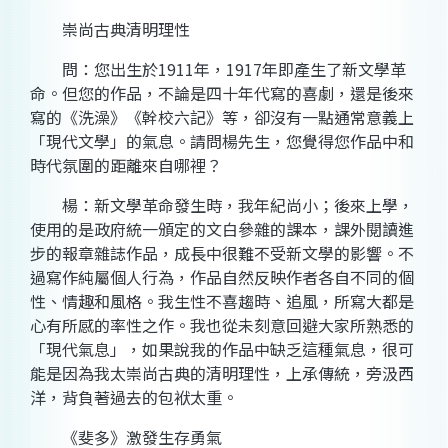
崇尚古典清明理性
問：您出生於1911年，1917年即產生了新文學革
命。但您的作品，不論是四十年代寫的喜劇，還是後來
寫的《洗澡》《幹校六記》等，卻沒有一點通常意義上
「現代文學」的氣息。請問楊先生，您覺得您作品中和
時代氛圍的距離來自哪裡？
楊：新文學革命發生時，我年紀尚小；後來上學，
使用的是政府統一頒定的文白參雜的課本，課外閱讀進
步的報章雜誌作品，成長中很難不受新文學的影響。不
過寫作純屬個人行為，作品
自然
反映作者各自不同的個
性、情趣和風格。我生性不喜趨時、追風，所寫大都是
心有所感的率性之作。我也從未刻意回避大家所熟悉的
「現代氣息」，如果說我的作品中缺乏這種氣息，很可
能是因為我太崇尚古典的清明理性，上承傳統，旁汲西
洋，背負著過去的包袱太重。
《斐多》激發生存勇氣