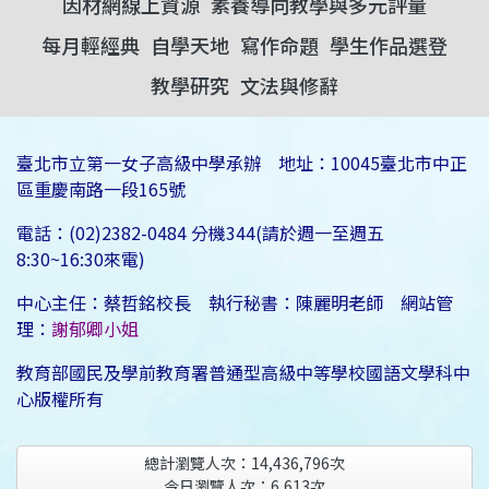
因材網線上資源
素養導向教學與多元評量
每月輕經典
自學天地
寫作命題
學生作品選登
教學研究
文法與修辭
臺北市立第一女子高級中學承辦 地址：10045臺北市中正
區重慶南路一段165號
電話：(02)2382-0484 分機344(請於週一至週五
8:30~16:30來電)
中心主任：蔡哲銘校長 執行秘書：陳麗明老師 網站管
理：
謝郁卿小姐
教育部國民及學前教育署普通型高級中等學校國語文學科中
心版權所有
總計瀏覽人次：
14,436,796
次
今日瀏覽人次：
6,613
次