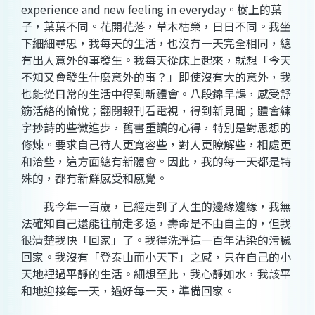
experience and new feeling in everyday。樹上的葉
子，葉葉不同。花開花落，草木枯榮，日日不同。我坐
下細細尋思，我每天的生活，也沒有一天完全相同，總
有出人意外的事發生。我每天從床上起來，就想「今天
不知又會發生什麼意外的事？」即使沒有大的意外，我
也能從日常的生活中得到新體會。八段錦早課，感受舒
筋活絡的愉悅；翻閱報刊看電視，得到新見聞；體會練
字抄詩的些微進步，舊書重讀的心得，特別是對思想的
修煉。要求自己待人更寬容些，對人更瞭解些，相處更
和洽些，這方面總有新體會。因此，我的每一天都是特
殊的，都有
新鮮
感受和感覺。
我今年一百歲，已經走到了人生的邊緣邊緣，我無
法確知自己還能往前走多遠，壽命是不由自主的，但我
很清楚我快「回家」了。我得洗淨這一百年沾染的污穢
回家。我沒有「登泰山而小天下」之感，只在自己的小
天地裡過平靜的生活。細想至此，我心靜如水，我該平
和地迎接每一天，過好每一天，準備回家。