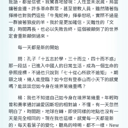
批語，都是信號。我
驚喜
地發現：人性並未泯滅，烏雲
鑲著金邊。許多革命群眾，甚至管教人員，雖然隨著指
揮棒也對我們這些「牛鬼蛇神」揮拳怒吼，實際不過是
一群披著狼皮的羊。我於是更加確信，災難性的「文
革」時間再長，也必以失敗告終，這個被顛倒了的世界
定會重新顛倒過來。
每一天都是新的開始
問：孔子「十五志於學，三十而立，四十而不惑」
那一段話，已進入中國人的日常生活，成為一個生命的
參照座標，不過也只說到「七十從心所欲不逾矩」。期
頤之境，幾人能登臨？如今您有登泰山而小天下的感覺
嗎？能談談您如今身在境界第幾重嗎？
楊：我也不知道自己如今身在境界第幾重。年輕時
曾和費孝通討論愛因斯坦的相對論，不懂，有一天忽然
明白了，時間跑，地球在轉，即使同樣的地點也沒有一
天是完全相同的。現在我也這樣，感覺每一天都是新
的，每天看葉子的變化，聽鳥的啼鳴，都不一樣，New