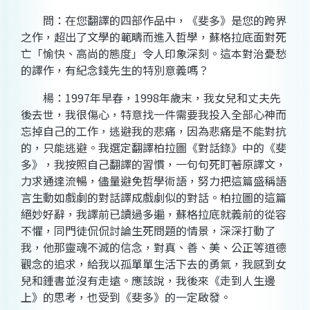
問：在您翻譯的四部作品中，《斐多》是您的跨界
之作，超出了文學的範疇而進入哲學，蘇格拉底面對死
亡「愉快、高尚的態度」令人印象深刻。這本對治憂愁
的譯作，有紀念錢先生的特別意義嗎？
楊：1997年早春，1998年歲末，我女兒和丈夫先
後去世，我很傷心，特意找一件需要我投入全部心神而
忘掉自己的工作，逃避我的悲痛，因為悲痛是不能對抗
的，只能逃避。我選定翻譯柏拉圖《對話錄》中的《斐
多》，我按照自己翻譯的習慣，一句句死盯著原譯文，
力求通達流暢，儘量避免哲學術語，努力把這篇盛稱語
言生動如戲劇的對話譯成戲劇似的對話。柏拉圖的這篇
絕妙好辭，我譯前已讀過多遍，蘇格拉底就義前的從容
不懼，同門徒侃侃討論生死問題的情景，深深打動了
我，他那靈魂不滅的信念，對真、善、美、公正等道德
觀念的追求，給我以孤單單
生活
下去的勇氣，我感到女
兒和鍾書並沒有走遠。應該說，我後來《走到人生邊
上》的思考，也受到《斐多》的一定啟發。