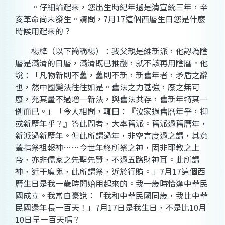
。仔細論起來，您出生時紀年還是清宣統三年，辛
亥革命尚未發生。請問，7月17這個西曆生日您是什麼
時候用起來的？
楊絳（以下簡稱楊）：我父親是維新派，他認為陰
曆是滿清的日曆，滿清既已推翻，就不該再用陰曆。他
說：「凡物新則不舊，舊則不新，新舊年者，矛盾之辭
也，然中國變法往往如是。舊法之力甚強，廢之無可
廢，充其量不過增一新法，與舊法共存，舊新年特其一
例而已。」「今人相問，輒曰：『汝家過舊曆年乎，抑
或新歷年乎？』答此問者，大率舊派。舊派過舊曆年，
新派過新歷年。但此所謂過年，非空言度過之謂，其意
蓋指祭祖報神……今世年終所祭之神，固非耶教之上
帝，亦非儒家之先聖先賢，不過五路財神耳。此所謂
神，近于魔鬼，此所謂祭，近於行賄。」7月17這個西
曆生日是我一歲時開始用起來的。我一歲時恰逢中華民
國成立。我常自豪說：「我和中華民國同歲，我比中華
民國還年長一百天！」7月17日是我生日，不是比10月
10日早一百天嗎？