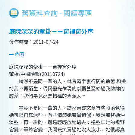
舊資料查詢 - 閱讀專區
庭院深深的牽掛－－窗裡窗外序
發佈時間：2011-07-24
內容
庭院深深的牽掛－－窗裡窗外序
董橋/中國時報(20110724)
縱然不是同一輩的人，林青霞字裏行間的執著 和操
持我不再陌生，偶爾靈光乍現的感悟甚至給過我綿綿的
慰藉：我們畢竟都是惜福的舊派人。
畢竟不是同一輩的人。讀林青霞文章有些段落覺得
她可以再寫深些，有些情節她著墨稍濃，我想著替她沖
淡些，再一斟酌，還是輕輕放她過去：過些年她的視野
會變，筆鋒會變。我開玩笑罵過她沒大沒小，她很認真