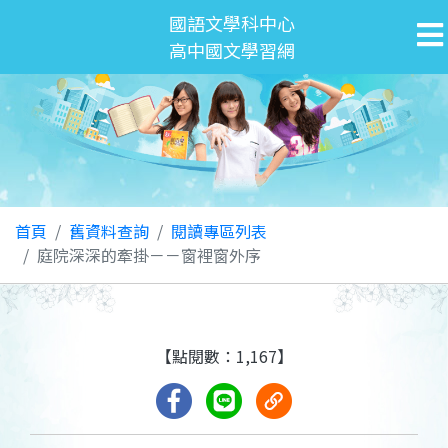
國語文學科中心
高中國文學習網
首頁
舊資料查詢
閱讀專區列表
庭院深深的牽掛－－窗裡窗外序
【點閱數：1,167】