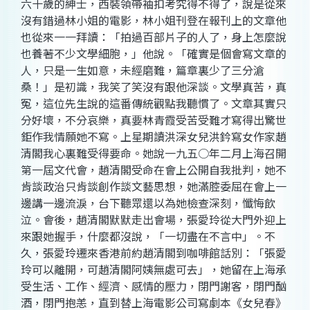
六十歲的紳士，西裝領帶袖扣考究得不得了，說是從來
沒有錯過林小姐的電影，林小姐刊登在報刊上的文章他
也從來一一拜讀：「拍過百部片子的人了，身上怎麼說
也養著不少文學細胞，」他說。「確實是個會寫文章的
人，只是一生如意，未經磨難，篇章裏少了三分滄
桑！」是初識，我笑了笑沒有跟他深談。文學真苦，真
冤，這位先生說的這番傳統觀點我聽慣了。文章其實只
分好壞，不分哀樂，真要林青霞受苦受難才寫得出驚世
鉅作我情願她不寫。上星期讀洪深女兒洪鈐寫女作家趙
清閣我心裏難受得要命。她說一九五○年二月上海召開
第一屆文代會，趙清閣受命在會上公開自我批判，她不
肯談政治只肯談創作談文藝思想，她滿腔委屈在會上一
邊講一邊流淚，台下聽眾還以為她檢查深刻，懺悔飲
泣。會後，趙清閣默默走出會場，張愛玲從大門外迎上
來跟她握手，什麼都沒說，「一切盡在不言中」。不
久，張愛玲遷來香港前約趙清閣到咖啡館話別：「張愛
玲可以離開，可趙清閣阿姨無處可去」，她留在上海承
受生活、工作、經濟、感情的壓力，閉門謝客，閉門酗
酒，閉門抱恙，直到替上海電影公司寫劇本《女兒春》