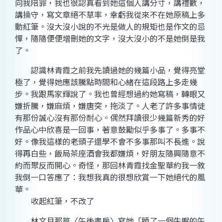
向我陪罪，我也很認真看到她這個人講分寸，講禮數，
講操守，寫文章絕不草率，幸虧我從來不在她原稿上多
動紅筆。沒大沒小說的不光是做人的規矩也是作文的忌
憚，隨隨便便增刪她的文字，沒大沒小的不是她倒是我
了。
認識林青霞之前我先讀過她的幾篇小品，覺得亮堂
極了，覺得她應該騰點時間和心緒在這段路上多走幾
步。我跟馬家輝說了。我也曾經想過約她寫稿，轉眼又
嫌折騰，嫌麻煩，嫌唐突，拖淡了。人老了許多事情徒
有那份誠心沒有那份耐心。偶然拜讀很少幾篇新秀的好
作品心中欣喜是一回事，著意鼓勵似乎多事了。多事不
好。像我這樣的老頭子還學不會不多事那叫不長進。說
得再白些，飯局茶座酒會我都嫌煩，好朋友隨興隨意不
約而聚反而開心。奇怪，那回林青霞找金聖華約我一敘
我倒一口答應了：我想我真的很想欣賞一下她絕代的風
華。
收起紅筆，不改了
林文月那篇〈午後書房〉寫她「睡了一個失眠的午