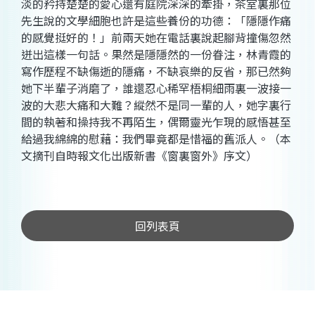
淡的矜持楚楚的愛心還有庭院深深的牽掛，茶室裏那位
先生說的文學細胞也許是這些養份的功德：「隱隱作痛
的感覺挺好的！」前兩天她在電話裏說起腳背撞傷忽然
迸出這樣一句話。果然是隱隱然的一份眷注，林青霞的
寫作歷程不缺傷逝的隱痛，不缺哀樂的反省，那已然夠
她下半輩子消磨了，誰還忍心稀罕梧桐細雨裏一波接一
波的大悲大痛和大難？縱然不是同一輩的人，她字裏行
間的執著和操持我不再陌生，偶爾靈光乍現的感悟甚至
給過我綿綿的慰藉：我們畢竟都是惜福的舊派人。（本
文摘刊自時報文化出版新書《窗裏窗外》序文）
回列表頁