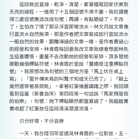
這段敘述直接，乾淨，清楚，素筆描寫回家伏案到
天亮的過程，一連用了十五個逗號不滯不塞。我初讀覺
得三處逗號應該改成句號；再讀，有點猶疑了，不改
了，生怕改了壞了那朵浮雲那彎流水。林文月說文章像
行雲流水自然無滯，那是作者把文章寫成如行雲如流水
一般自然的效果，跟雕琢過的文章一樣，是作者費過心
的經營和安排。林青霞每回要我改文章我總會想起林先
生這番體悟，盡量不去改動她的經營和安排，頂多替她
挪動幾個標點符號，林青霞於是說「董橋很注重標點符
號」。我原想改為句號的三個地方是「馬上伏在桌上
寫」；「窗外傳來鳥的叫聲才知道天已亮了」；「腳上
竟然還穿著高筒靴」。拿著紅筆幾番躊躇之際，我回頭
看到這篇〈新書自序〉第四段第一句話說「馬家輝是我
的伯樂」，句號：她下標點顯然都盤算過了。我踏踏實
實收起了紅筆放任這段清溪潺潺流蕩。
只分好壞，不分哀樂
一天，我在陸羽茶室遇見林青霞的一位影迷，五、