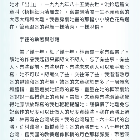
她才「出山」，一九九九年八十五歲去世。洪鈐這篇文
章叫〈梧桐細雨清風去〉，寫盡趙清閣一生不願意寫的
大悲大痛和大難。我書房裏她畫的那幅小小設色花鳥還
在，筆意跟她的容顏一樣清秀，一樣脫俗。
字裡的執著與慰藉
美了幾十年，紅了幾十年，林青霞一定有點累了。
讀她的作品我起初只顧認文不認人，忘了有些事、有些
人、有些從前、有些現在、有些未來別人可以放手放心
寫，她不可以。認識久了些，交往深了些，我漸漸熟悉
她的避諱和她的考量，讀她的文章我於是多了一層體念
和體惜，盡量遷就她細緻的顧忌，盡量在她的框架裏給
她說說一點措辭上的意見。當然，文章裏有些環節我覺
得她應該放鬆寫的我也輕輕提醒她：謹慎慣了她難免忘
記寫作的尺度可以比做人的尺度寬綽些。我在台灣上過
學，林青霞在台灣成長。我的台灣是五、六十年代的台
灣，荒村雞鳴，斷橋蓑笠；她的台灣是七、八十年代的
台灣，舊民國的教養還像柳梢的月色那樣朦朧，帶著淡