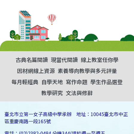
古典名篇閱讀
現當代閱讀
線上教室任你學
因材網線上資源
素養導向教學與多元評量
每月輕經典
自學天地
寫作命題
學生作品選登
教學研究
文法與修辭
臺北市立第一女子高級中學承辦 地址：10045臺北市中正
區重慶南路一段165號
電話：(02)2382-0484 分機344(請於週一至週五