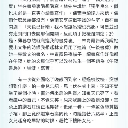
覺」坐在書房裏隨想隨寫。林先生說她「獨坐良久，倒
也未必是一直專心讀書寫作」，偶爾重讀遠方來信，偶
爾什麼念頭都沒有，偶爾安享這個寧謐的斗室，自在而
閑適：「天色已昏暗，我本想讓吊燈也亮起，可是並沒
有走到門口去開那個開關，反而順手把檯燈關熄；於
是，薄暮忽然就爬進我的書房裏」。林青霞告訴我說她
要出文集的時候我想起林文月用了這篇〈午後書房〉做
她一集散文的書名，林青霞是夜貓子，讀書寫作好像都
在午夜，她的文集似乎可以改林先生一個字題為《午夜
書房》，穩健，寫實：
有一次從外面吃了晚飯回到家，經過梳妝檯，突然
想到什麼，怕一會兒忘記，馬上伏在桌上寫，不知不覺
坐了幾個小時，窗外傳來鳥的叫聲才知道天已亮了，看
看鏡中的自己，不覺失笑，原來我臉上的妝還沒卸，耳
朵上的鑽石耳環正搖晃著，低頭一看，一條藍色絲質褶
子裙，腳上竟然還穿著高筒靴，時鐘指著六點半，正是
女兒起身吃早點的時候，趕忙下樓陪女兒。