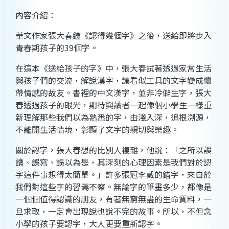
內容介紹：
華文作家張大春繼《認得幾個字》之後，送給即將步入
青春期孩子的39個字。
在這本《送給孩子的字》中，張大春試著透過家常生活
與孩子們的交流，解說漢字，讓看似工具的文字變成懷
帶情感的故友。書裡的中文漢字，並非冷僻生字，張大
春透過孩子的眼光，期待與讀者一起像個小學生一樣重
新理解那些我們以為熟悉的字，由淺入深，追根溯源，
不離開生活情境，彰顯了文字的親切與樂趣。
關於認字，張大春想的比別人複雜，他說：「之所以誤
讀、誤寫、誤以為是，其深刻的心理因素是我們對於認
字這件事想得太簡單。」許多張冠李戴的錯字，來自於
我們對這些字的習焉不察。無論字的筆畫多少，都像是
一個個值得認識的朋友，有著無窮無盡的生命質料，一
旦求取，一定會出現說也說不完的故事。所以，不但念
小學的孩子要認字，大人更要重新認字。