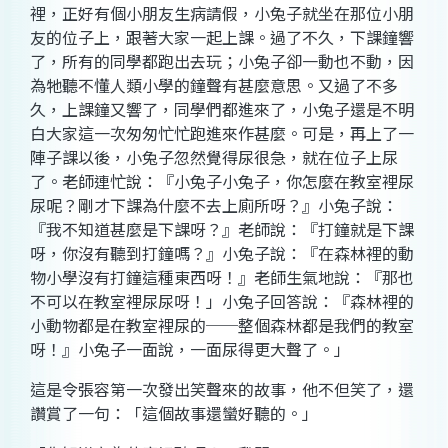
裡，正好有個小朋友生病請假，小兔子就坐在那位小朋
友的位子上，跟著大家一起上課。過了不久，下課鐘響
了，所有的同學都跑出去玩；小兔子卻一動也不動，因
為牠聽不懂人類小學的鐘聲有甚麼意思。又過了不多
久，上課鐘又響了，同學們都進來了，小兔子還是不明
白大家這一次匆匆忙忙跑進來作甚麼。可是，再上了一
陣子課以後，小兔子忽然覺得尿很急，就在位子上尿
了。老師連忙說：『小兔子小兔子，你怎麼在教室裡尿
尿呢？剛才下課為什麼不去上廁所呀？』小兔子說：
『我不知道甚麼是下課呀？』老師說：『打鐘就是下課
呀，你沒有聽到打鐘嗎？』小兔子說：『在森林裡的動
物小學沒有打鐘這種東西呀！』老師生氣地說：『那也
不可以在教室裡尿尿呀！」小兔子回答說：『森林裡的
小動物都是在教室裡尿的──整個森林都是我們的教室
呀！』小兔子一面說，一面尿得更大聲了。」
這是令張容第一次發出笑聲來的故事，他不但笑了，還
讚賞了一句：「這個故事還蠻好聽的。」