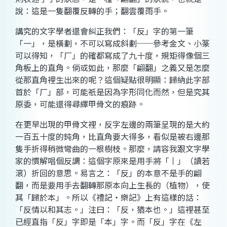
說：這是一隻翻覆反轉的手；翻雲覆雨手。
講究的文字學者還會糾正我們：「反」字的第一筆
「一」，是橫劃，不可以寫成斜劃──參考金文、小篆
可以得知，「厂」的確都寫成了九十度，規矩得像個三
角板上的直角。倘或如此，那麼「翩翻」之義又是怎麼
從那直角裡生出來的呢？這個疑點很明顯：歸納此字部
首於「厂」部，可能祇是因為字形同化而然，但是究其
原委，可能還得尋繹甲骨文的痕跡。
在更早出現的甲骨文裡，反字左邊的兩筆呈現的是大約
一百五十度的鈍角，比直角要大得多，看似是被右邊那
隻手折得稍微彎曲的一根樹枝。那麼，請容我跟文字學
家的慣解唱個反調：這個字原來是用手將「丨」（讀若
滾）折回的意思。易言之：「反」的本意不是手的翩
翻，而是要用手去翻轉那原本向上生長的（植物），使
其「歸於本」。所以《禮記‧樂記》上有這樣的話：
「反情以和其志。」注曰：「反，猶本也。」這裡甚至
已經直指「反」字即是「本」字。而「反」字在《左