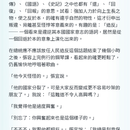
傳》、《國語》、《史記》之中也都有「還」、「回
復」、「回報」的意思。試看：強加人力於向上生長之
物，使之反於本，的確有違乎自然的物性，這才衍申出
叛違、背離甚至怪悖等意義來的。有趣的是：「造反」
── 一個看來是違逆其本國國家意志的語詞，居然是從
一個回返於本的意象上演化出來的。
在總統應不應該放任人民造反這個話題結束了幾個小時
之後，張容上完例行的鋼琴課，看起來的確更輕鬆了，
仍舊愉快地哼唱著歌曲。
「他今天怪怪的。」張宜說。
「他的國家分裂了，可是大家反而變成更不容易吵架的
朋友了。」我說：「這難道不令人高興嗎？」
「我覺得他是過度興奮。」
「別忘了：你興奮起來也是這個樣子的。」
「不不不，我跟他都相反。」張宜說：「我總是刻意保