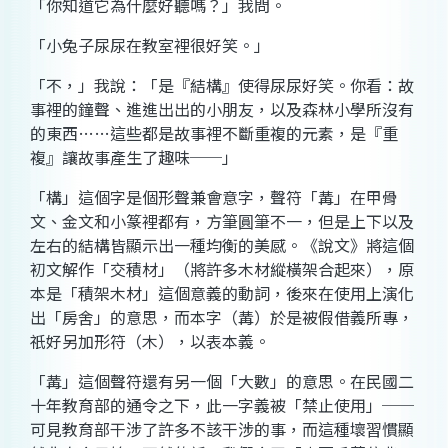
「你知道它為什麼好聽嗎？」我問。
「小兔子尿尿在教室裡很好笑。」
「不，」我說：「是『結構』使得尿尿好笑。你看：故
事裡的鐘聲、進進出出的小朋友，以及森林小學所沒有
的東西……這些都是故事裡不斷重複的元素，是『重
複』讓故事產生了趣味──」
「構」這個字是個形聲兼會意字，聲符「冓」在甲骨
文、金文和小篆裡都有，方筆圓筆不一，但是上下以及
左右的結構皆顯示出一種均衡的美感。《說文》將這個
初文解作「交積材」（將許多木材縱橫架合起來），原
本是「積架木材」這個意義的動詞，後來在使用上演化
出「房舍」的意思，而本字（冓）於是被假借義所專，
祇好另加形符（木），以表本義。
「冓」這個聲符還有另一個「大數」的意思。在民國二
十年教育部的通令之下，此一字義被「禁止使用」──
可見教育部干涉了許多不該干涉的事，而這種壞習慣顯