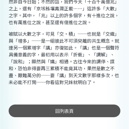
然非自今日始；不然的話，我們今天「十百千萬億兆」
之上，還有「京垓秭壤冓澗正載……」這許多「大數」
之字。其中，「兆」以上的許多個字，有十進位之說，
也有萬進位之說，甚至還有億進位之說。
被賦以大數之字，可見「交‧積」──也就是「交織」
與「增多」──是一組彼此不可須臾離的共生概念。就
連另一個累增字「講」亦復如此。「講」也是一個聲符
具備意義的字，最初用以表示「折衝」、「調解」、
「說和」；顯然與「媾」相通。古往今來的調停、謀
和，恐怕非得要再三累積不能竟其功，果然是數之不
盡、艱難萬分的──要「講」到天文數字那樣多次，也
未必能不打鬧──你看這對兄妹就明白了。
回列表頁