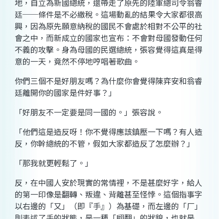
地，自立為新國總統，還帶走了原先的陸軍總司令翁睿
廷──條件是不必繳稅。這場動亂的結果令大家都很高
興，因為原先願意納稅的國民不會處於相對不公平的社
會之中，而新成立的國家也宣布：不會對母國發動任何
不義的攻擊。身為母國的民選總統，張容覺得這真是得
意的一天，竟然不停地哼唱著歌曲。
你們三個不是好朋友嗎？為什麼你會覺得陳弈安和翁睿
廷離開你的國家是件好事？」
「好朋友不一定要是同一國的。」張容說。
「他們這是造反呀！你不覺得應該鎮壓一下嗎？有人造
反，你幹總統的不管，假如大家都造反了怎麼辦？」
「那我就更輕鬆了。」
反，在中國人安於現實的常情裡，不是甚麼好字，給人
的第一印像是翻轉、叛違、背離甚至怪悖。這個指事字
以右邊的「又」（即『手』）為基礎，而左邊的「厂」
則表述了手的狀態，是一種「翩翻」的狀貌，也就是