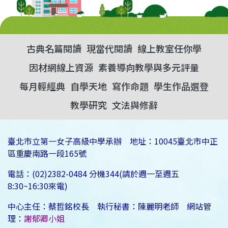
古典名篇閱讀
現當代閱讀
線上教室任你學
因材網線上資源
素養導向教學與多元評量
每月輕經典
自學天地
寫作命題
學生作品選登
教學研究
文法與修辭
臺北市立第一女子高級中學承辦 地址：10045臺北市中正
區重慶南路一段165號
電話：(02)2382-0484 分機344(請於週一至週五
8:30~16:30來電)
中心主任：蔡哲銘校長 執行秘書：陳麗明老師 網站管
理：
謝郁卿小姐