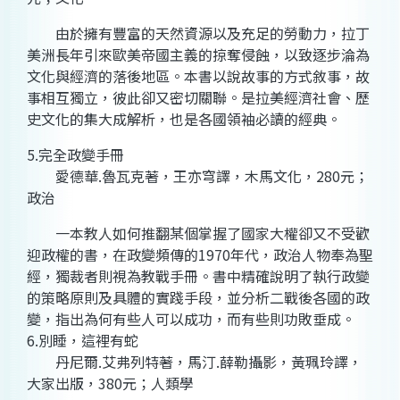
由於擁有豐富的天然資源以及充足的勞動力，拉丁
美洲長年引來歐美帝國主義的掠奪侵蝕，以致逐步淪為
文化與經濟的落後地區。本書以說故事的方式敘事，故
事相互獨立，彼此卻又密切關聯。是拉美經濟社會、歷
史文化的集大成解析，也是各國領袖必讀的經典。
5.完全政變手冊
愛德華.魯瓦克著，王亦穹譯，木馬文化，280元；
政治
一本教人如何推翻某個掌握了國家大權卻又不受歡
迎政權的書，在政變頻傳的1970年代，政治人物奉為聖
經，獨裁者則視為教戰手冊。書中精確說明了執行政變
的策略原則及具體的實踐手段，並分析二戰後各國的政
變，指出為何有些人可以成功，而有些則功敗垂成。
6.別睡，這裡有蛇
丹尼爾.艾弗列特著，馬汀.薛勒攝影，黃珮玲譯，
大家出版，380元；人類學