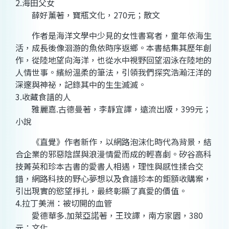
2.海田父女
薛好薰著，寶瓶文化，270元；散文
作者是海洋文學中少見的女性書寫者，童年依海生
活，成長後像洄游的魚依時序返鄉。本書結集其歷年創
作，從陸地望向海洋，也從水中視野回望泅泳在陸地的
人情世事。繽紛溫柔的筆法，引領我們探究浩瀚汪洋的
深邃與神祕，記錄其中的生生滅滅。
3.收藏食譜的人
雅麗嘉.古德曼著，李靜宜譯，遠流出版，399元；
小說
《直覺》作者新作，以網路泡沫化時代為背景，結
合企業的邪惡陰謀與浪漫情愛而成的輕喜劇。矽谷高科
技菁英和珍本古書的愛書人相遇，理性與感性揉合交
錯，網路科技的野心夢想以及食譜珍本的鉅額收購案，
引出現實的慾望掙扎，最終彰顯了真愛的價值。
4.拉丁美洲：被切開的血管
愛德華多.加萊亞諾著，王玟譯，南方家園，380
元；文化