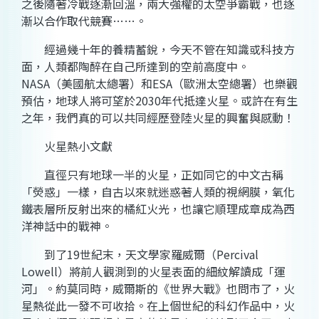
之後隨著冷戰逐漸回溫，兩大強權的太空爭霸戰，也逐
漸以合作取代競賽……。
經過幾十年的養精蓄銳，今天不管在知識或科技方
面，人類都陶醉在自己所達到的空前高度中。
NASA（美國航太總署）和ESA（歐洲太空總署）也樂觀
預估，地球人將可望於2030年代抵達火星。或許在有生
之年，我們真的可以共同經歷登陸火星的興奮與感動！
火星熱小文獻
直徑只有地球一半的火星，正如同它的中文古稱
「熒惑」一樣，自古以來就迷惑著人類的視網膜，氧化
鐵表層所反射出來的橘紅火光，也讓它順理成章成為西
洋神話中的戰神。
到了19世紀末，天文學家羅威爾（Percival
Lowell）將前人觀測到的火星表面的細紋解讀成「運
河」。約莫同時，威爾斯的《世界大戰》也問市了，火
星熱從此一發不可收拾。在上個世紀的科幻作品中，火