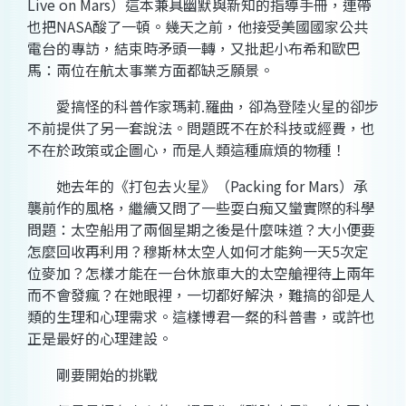
Live on Mars）這本兼具幽默與新知的指導手冊，連帶
也把NASA酸了一頓。幾天之前，他接受美國國家公共
電台的專訪，結束時矛頭一轉，又批起小布希和歐巴
馬：兩位在航太事業方面都缺乏願景。
愛搞怪的科普作家瑪莉.羅曲，卻為登陸火星的卻步
不前提供了另一套說法。問題既不在於科技或經費，也
不在於政策或企圖心，而是人類這種麻煩的物種！
她去年的《打包去火星》（Packing for Mars）承
襲前作的風格，繼續又問了一些耍白痴又蠻實際的科學
問題：太空船用了兩個星期之後是什麼味道？大小便要
怎麼回收再利用？穆斯林太空人如何才能夠一天5次定
位麥加？怎樣才能在一台休旅車大的太空艙裡待上兩年
而不會發瘋？在她眼裡，一切都好解決，難搞的卻是人
類的生理和心理需求。這樣博君一粲的科普書，或許也
正是最好的心理建設。
剛要開始的挑戰