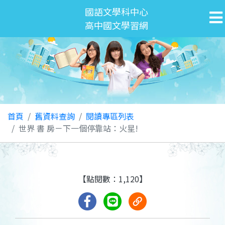
國語文學科中心
高中國文學習網
首頁
舊資料查詢
閱讀專區列表
世界 書 房－下一個停靠站：火星!
【點閱數：1,120】