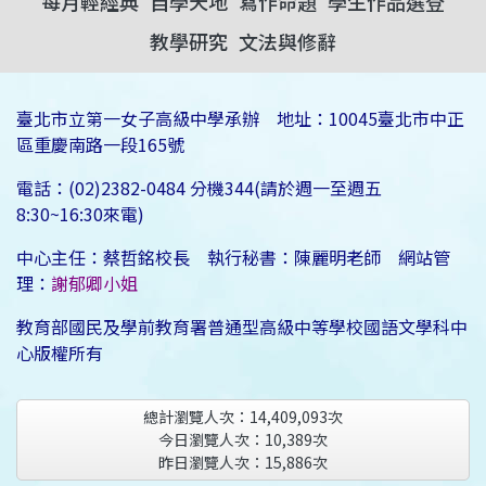
每月輕經典
自學天地
寫作命題
學生作品選登
教學研究
文法與修辭
臺北市立第一女子高級中學承辦 地址：10045臺北市中正
區重慶南路一段165號
電話：(02)2382-0484 分機344(請於週一至週五
8:30~16:30來電)
中心主任：蔡哲銘校長 執行秘書：陳麗明老師 網站管
理：
謝郁卿小姐
教育部國民及學前教育署普通型高級中等學校國語文學科中
心版權所有
總計瀏覽人次：
14,409,093
次
今日瀏覽人次：
10,389
次
昨日瀏覽人次：
15,886
次