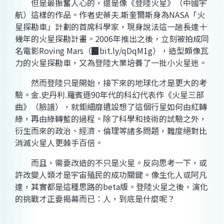
但是最振奮人心的，還是像《登陸火星》（中國宇
航）這樣的作品。作者史蒂夫.斯奎爾斯身為NASA「火
星探勘車」計劃的首席科學家，現身說法這一趟長達十
幾年的火星探勘計畫。2006年推出之後，立刻被拍成同
名電影Roving Mars（▉bit.ly/qDqM1g），造型頗像瓦
力的火星探勘車，又為登陸大業培養了一批小火星迷。
然而登陸只是開始，接下來的地球化才是更大的考
驗。金.史丹利.羅賓遜90年代的科幻代表作《火星三部
曲》（臉譜），就鉅細靡遺設想了這個行星如何由紅轉
綠，再由綠轉藍的過程。除了科學和技術的試驗之外，
衍生而來的政治、經濟、倫理等諸多問題，難度絕對比
消滅火星人更棘手百倍。
而且，需要改造的不只是火星。反向思考一下，或
許改變人類才是宇宙殖民的成功關鍵。像生化人或阿凡
達，其實都是這種思路的beta版。登陸火星之後，演化
的挑戰才正要揭幕而已：人，到底是什麼呢？