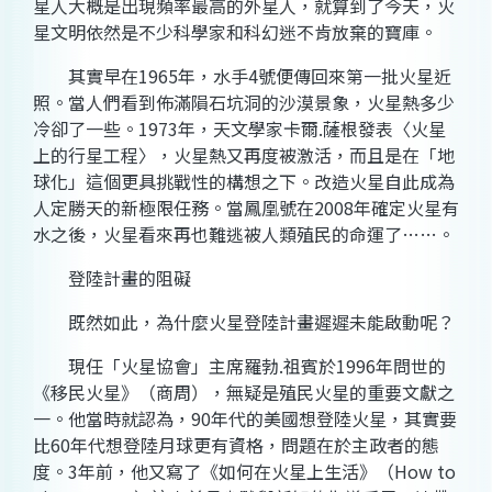
星人大概是出現頻率最高的外星人，就算到了今天，火
星文明依然是不少科學家和科幻迷不肯放棄的寶庫。
其實早在1965年，水手4號便傳回來第一批火星近
照。當人們看到佈滿隕石坑洞的沙漠景象，火星熱多少
冷卻了一些。1973年，天文學家卡爾.薩根發表〈火星
上的行星工程〉，火星熱又再度被激活，而且是在「地
球化」這個更具挑戰性的構想之下。改造火星自此成為
人定勝天的新極限任務。當鳳凰號在2008年確定火星有
水之後，火星看來再也難逃被人類殖民的命運了……。
登陸計畫的阻礙
既然如此，為什麼火星登陸計畫遲遲未能啟動呢？
現任「火星協會」主席羅勃.祖賓於1996年問世的
《移民火星》（商周），無疑是殖民火星的重要文獻之
一。他當時就認為，90年代的美國想登陸火星，其實要
比60年代想登陸月球更有資格，問題在於主政者的態
度。3年前，他又寫了《如何在火星上生活》（How to