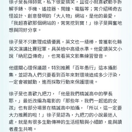
徐子旻長得帥氣，私下很愛搞笑，且從小就喜歡動手拆
解手錶、手機、遙控器、鬧鐘、電腦等；常介紹稀奇古
怪設計、創意發明的「大人物」網站，是他的最愛，
「我超喜歡那個網站的，常常挖到寶！」徐子旻興奮地
想與同好分享。
徐子旻不只數理成績優異，英文也一級棒，曾獲彰化縣
英文演講比賽冠軍，具英檢中高級水準。他愛讀英文小
說「納尼亞傳奇」，也常看英文影集練習發音。
他還關心環保議題，特別推薦「百年愚行」這本攝影
集，並認為人們只要看到百年來對環境造成多少汙染，
一定會被撼動，進而採取行動來保護環境。
徐子旻也喜歡九把刀，「他是我們精誠高中的學長
耶，」最近改編為電影的「那些年，我們一起追的女
孩」也有部分場景在精誠高中拍攝，「所以，這一定要
大力推薦的啦！」徐子旻認為，九把刀的小說最迷人
處，就是有很多生動傳神的生活經驗與小細節，能與讀
者產生共鳴。