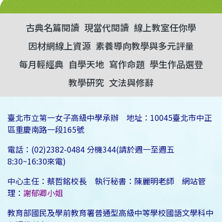
古典名篇閱讀
現當代閱讀
線上教室任你學
因材網線上資源
素養導向教學與多元評量
每月輕經典
自學天地
寫作命題
學生作品選登
教學研究
文法與修辭
臺北市立第一女子高級中學承辦 地址：10045臺北市中正
區重慶南路一段165號
電話：(02)2382-0484 分機344(請於週一至週五
8:30~16:30來電)
中心主任：蔡哲銘校長 執行秘書：陳麗明老師 網站管
理：
謝郁卿小姐
教育部國民及學前教育署普通型高級中等學校國語文學科中