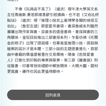
不像《玩具店不見了》（遠流）裡牛津大學英文系
主任喬維斯.費恩那樣喜歡引經據典，也不若《艾伯比終
點站》（遠流）裡「推理小說史上最博學多聞的偵探艾
伯比」（詹宏志語）那麼愛吊書袋，書探詹威系列雖然
屢屢出現作家與書，談最多的還是書商、書探與書的三
角關係。皇冠目前推出三部書探系列，乍看彷彿《托爾
金的袍子》出現了謀殺版，但畢竟是推理小說，謀殺與
破案的設計才是本體。三部小說的主題逐書進化，首部
曲中書籍的價值還著重在交易價格，隨後《危險愛書
人》已進化到印製的專業與敬業，第三部《藏書謎》則
從獵書、印書等技術細節中解放開來，大開大闔，題材
更寬廣，續作也因此更值得期待。
回列表頁