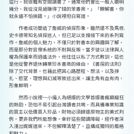
這行，就很難有空間讀書了。通常他們會比一般人聰明
幾分，我從沒見過賺得了錢的笨書商。」「瞭解書，你
就永遠不怕挨餓。」小說裡坦白寫道。
作者成功塑造了詹威的偵探形象，雖然還不及馬修.
史卡德等知名偵探迷人，但已足以支撐接下來的系列寫
作。詹威的個人魅力，不僅只於對書本的興趣與了解，
而是那分對官僚系統的不耐與反叛。當歹徒以法律與人
權為保護傘而逍遙法外，他往往以私了方式教訓，這也
是他從警界退休轉業珍本書商的緣由。《書探的法則》
除了交代背景，也藉此把其心路歷程、想法，以及掙
扎、慾望、理想與幻滅等敘述出來，讓主角有血有肉，
形象鮮明。
然而小說裡一小撮人為絕版的文學首版書瘋顛癡狂
的熱勁，恐怕不易引起台灣讀者共鳴，而具備專業知識
的買主以低價買入珍品，財物必須歸還原物主的美式判
例，更非我們所能想像。幸好這些閱讀障礙，經作者深
入淺出娓娓道來，不但解釋清楚了，且構成獨特的風格
和魅力。