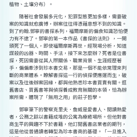
植物、土壤分布）。
隨著社會發展多元化，犯罪型態更加多樣，需要破
案的知識就愈廣博，辦案往往得憑藉意想不到的知識。
到了約翰.鄧寧的書探系列，福爾摩斯的偏食知識恐怕便
力有不逮了。鄧寧的第一本作品《書探的法則》，一開
頭死了一個人，即使福爾摩斯再世，經現場分析，知道
謀殺的凶器、時間、手法，接下來怎麼辦？死者是位書
探，死因需要從其人際關係、職業背景、生涯經歷著
手，偏偏牽涉到珍本書交易，那是一個不能依常理來判
斷的商業體系。瞭解書探這一行的偵探便應運而生，破
案以及往後辦案因緣，都與他熟悉珍本書買賣有關。逛
舊書店、買舊書等與偵探養成教育無關的本領，恰為辦
案所需，體現了「無用之用」的莊子哲學。
鄧寧筆下的警察克里夫．詹威是愛書人、閱讀熱愛
者，公務之餘以書籍成堆的公寓為療癒場所。但他對書
商生平的興趣不下於書籍，他訂閱舊書店業者的期刊，
這是他從普通讀者轉型為珍本書商的基礎。「一旦進入