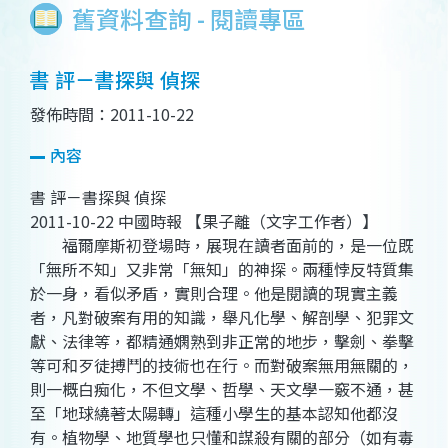
舊資料查詢 - 閱讀專區
書 評－書探與 偵探
發佈時間：2011-10-22
內容
書 評－書探與 偵探
2011-10-22 中國時報 【果子離（文字工作者）】
福爾摩斯初登場時，展現在讀者面前的，是一位既
「無所不知」又非常「無知」的神探。兩種悖反特質集
於一身，看似矛盾，實則合理。他是閱讀的現實主義
者，凡對破案有用的知識，舉凡化學、解剖學、犯罪文
獻、法律等，都精通嫻熟到非正常的地步，擊劍、拳擊
等可和歹徒搏鬥的技術也在行。而對破案無用無關的，
則一概白痴化，不但文學、哲學、天文學一竅不通，甚
至「地球繞著太陽轉」這種小學生的基本認知他都沒
有。植物學、地質學也只懂和謀殺有關的部分（如有毒