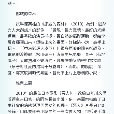
華。
挪威的森林
試舉陳英雄的《挪威的森林》（2010）為例，固然
有人大讚該片的影像：「最靚、最有意境、最好的光線
運用、最準確的演員捕捉、最自然的攝影運動，都給李
屏賓揮灑出來。塑造出來的畫面，好睇過小說，高手出
招。」（香港影評人皮亞）但很多原著的讀者卻認為，
電影的渡邊徹（松山研一）沒有男兒氣概，直子（菊地
凜子）太成熟和不夠清純，幾場床戲又拍得相當拘謹
（原著對性愛的描寫十分露骨），而影片的廣度、深
度、寫實感與時代氛圍，皆比不上村上春樹的小說。
維榮之妻
2010年的最佳日本電影《惡人》，改編自芥川文學
獎得主吉田修一的同名長篇小說，借一宗罪案描繪了日
本社會的病態與現代男女的孤獨。《惡人》片長只140
分鐘，因此要刪去小說中的一些次要人物，包括兇手清