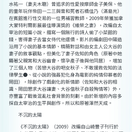
水祐一（妻夫木聰）曾追求的性愛按摩師金子美保、他
的童年玩伴柴田一二三與曾和死者石橋佳乃（滿島光）
在賓館進行性交易的一位男補習教師。2009年榮獲加拿
大蒙特利爾影展最佳導演獎的《維榮之妻》，改編自太
宰治的短篇小說，描寫一個無行的詩人偷了小菜館的
錢，害得妻子去當女侍代他還債。影片的編劇田中陽造
沿用了小說的基本情節、精簡對話和由女主人公大谷的
妻子的敘事觀點，但美化了妻子佐知的角色（原著中她
瞞著父親常和大谷幽會，懷孕產子後與他同居），增加
了三個人物（苦戀大谷的吧女秋子、不敢援救佐知的法
律學生●、從小說的強姦犯化身為電影的純情仰慕者的
岡田），除創作了戲劇化的新情節（佐知和大谷的相
識、岡田懇求大谷讓妻、大谷偕秋子自殺殉情等）外，
亦豐富了戰後混亂社會背景的刻劃。由於新增的內容多
採自太宰治的生平與創作，所以和原著渾然天成。
不沉的太陽
《不沉的太陽》（2009）改編自山崎豐子刊行於