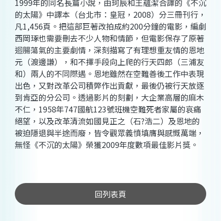
1999年的同名長篇小說，由珂辰和王蘊潔合譯的《不沉
的太陽》中譯本（台北市：皇冠，2008）分三冊刊行，
凡1,456頁。把這部巨著改拍成約200分鐘的電影，編劇
西岡琢也需要刪去不少人物和情節，但電影保存了原著
迴腸蕩氣的主要劇情，深刻描寫了有理想重友情的恩地
元（渡邊謙），和不擇手段向上爬的行天四郎（三浦友
和）兩人的不同際遇。恩地雖然在空難善後工作中表現
出色，又對改革公司積弊作出貢獻，最後仍被行天放逐
到肯亞的分公司。透過影片的刻劃，大企業高層的麻木
不仁，1958年747國航123號班機空難死者家屬的哀痛
絕望，以及改革清流如國見正之（石?浩二）及恩地的
被迫隱退與半途而廢，皆令觀眾義憤填膺與感慨萬端，
無怪《不沉的太陽》榮獲2009年度數項最佳影片獎。
回列表頁