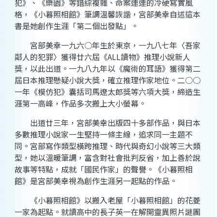
犯》、《樂園》等錯綜複雜、命案連連的冷硬寫實風
格，《小暮照相館》筆調溫馨詼諧，宮部美幸自述這本
書是她創作生涯「第二個出發點」。
宮部美幸一九六○年生於東京，一九八七年〈吾家
鄰人的犯罪〉獲得廿六屆《ALL讀物》推理小說新人
獎，以此出道。一九八九年以《魔術的耳語》獲得第二
屆日本推理懸疑小說大獎，確立推理作家地位。二○○
一年《模仿犯》囊括司馬遼太郎獎等六項大獎，締造生
涯第一高峰，作品多次搬上大小螢幕。
出道廿三年，宮部美幸出版四十多部作品，與日本
多數推理小說家一生堅持一條主線，追求同一主題不
同。宮部寫作類型橫跨推理、時代與奇幻小說等三大類
型，她以溫暖筆調，富含對社會批判反省，加上善於說
故事等特點，成就「國民作家」的聲譽。《小暮照相
館》是宮部美幸視為創作生涯另一起點的作品。
《小暮照相館》以搬入老屋「小暮照相館」的花菱
一家為起點。就讀高中的長子英一在解開靈異照片謎團