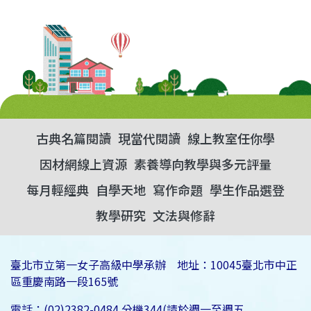
古典名篇閱讀
現當代閱讀
線上教室任你學
因材網線上資源
素養導向教學與多元評量
每月輕經典
自學天地
寫作命題
學生作品選登
教學研究
文法與修辭
臺北市立第一女子高級中學承辦 地址：10045臺北市中正
區重慶南路一段165號
電話：(02)2382-0484 分機344(請於週一至週五