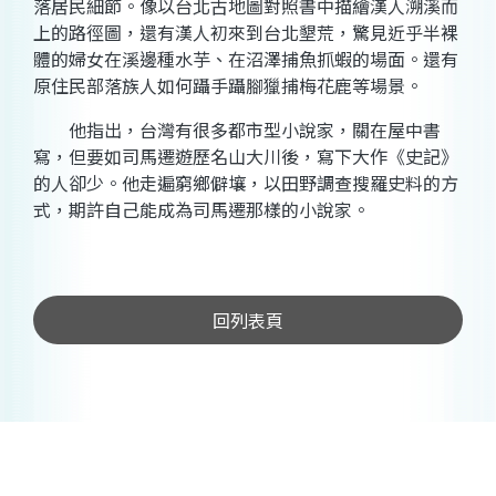
落居民細節。像以台北古地圖對照書中描繪漢人溯溪而
上的路徑圖，還有漢人初來到台北墾荒，驚見近乎半裸
體的婦女在溪邊種水芋、在沼澤捕魚抓蝦的場面。還有
原住民部落族人如何躡手躡腳獵捕梅花鹿等場景。
他指出，台灣有很多都市型小說家，關在屋中書
寫，但要如司馬遷遊歷名山大川後，寫下大作《史記》
的人卻少。他走遍窮鄉僻壤，以田野調查搜羅史料的方
式，期許自己能成為司馬遷那樣的小說家。
回列表頁