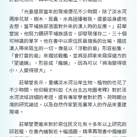
「光要還原當年的現場便花不少時間，除了淡水河
兩岸花草、樹木、昆蟲、水鳥困擾著我，還要設身處地
去想，當平埔族部落面對外來的漢人時的反應。」莊華
堂說，他努力鑽研平埔族語言，卻發現僅存二、三十個
可辨識的單字。他在書中以原住民最擅長的比喻，描述
漢人帶來陌生的一切。像是以「浮動的島」形容船隻，
「會打雷的島」來描述戰艦，並將巫師拿來窺探遠方的
「望遠鏡」，形容成「魔鏡」，因為可以「將海變得很
小，人變得很大」。
莊華堂表示，重構淡水河沿岸生物、植物的也花了
不少時間，他仰賴史料如《大台北古地圖考釋》對於淡
水河流域詳細的考證，還有專家學者對於西、荷時期台
灣的研究論述，以及自然作家劉克襄等人的作品來重建
現場。
莊華堂更邀來對於原住民文化有十多年以上研究的
邱若龍，在書內繪製近十幅插圖，精準再現書中描繪部