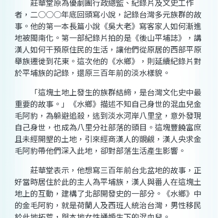
莊華堂原為優劇團行政總監、紀錄片及文史工作
者，二○○○年底回頭寫小說，記錄台灣多元族群的故
事。他的第一本長篇小說《吳大老》寫客家人如何漸進
地被閩南化。第一部紀錄片拍的是《後山平埔誌》，講
漢人如何干預原住民的生活，讓他們從原居的西部平原
舉族遷徙到花東。這次他的《水鄉》，則延續紀錄片對
於平埔族的記錄，還原三百年前的淡水樣貌。
「這塊土地上發生的族群結締，是台灣文化史中最
重要的故事。」《水鄉》描述不知自己身世的混血兒金
毛阿豹，為躲避追殺，逃到淡水河岸八里坌，意外發現
自己身世，也成為八里分社部落的頭目。這塊豐饒富庶
且未經開墾的土地，引來經商漢人的覬覦，漢人央求金
毛阿豹帶他們深入此地，卻對部落生活產生影響。
莊華堂表示，他想寫三百年前台北盆地的故事，正
好當時居住於此的主人為平埔族，漢人與番人在這塊土
地上的互動，建構了北部開發史的一部分。《水鄉》中
的金毛阿豹，就是荷蘭人及西班人統治台灣，男性移民
於此地拓荒，與本地女性通婚生下的混血兒。