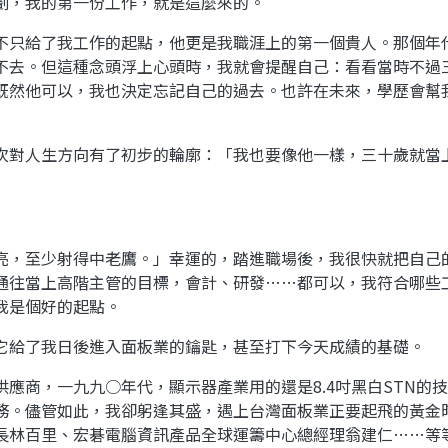
劃，我的第一份工作，就是這麼來的。
不只給了我工作的起點，他更是我職涯上的第一個貴人。那個年
不去。但這種念頭浮上心頭時，我就會提醒自己：看看當時不過
既然他可以，我也決定忘記自己的過去。也許在未來，學歷會幫
次對人生方向有了初步的輪廓：「我也要像他一樣，三十歲就當
亮，至少射得中老鷹。」幸運的，踏進職場後，我很快就把自己
通往當上高階主管的目標，會計、研發……都可以，我符合哪些
我是個好的起點。
它給了我日後進入面板業的鑰匙，甚至打下今天成績的基礎。
應商，一九九○年代，顯示器產業用的還是8.4吋黑白STN的
務。儘管如此，我卻躬逢其盛，遇上台灣面板業正要起飛的黃金
長林百里、宏碁電腦資訊產品全球運籌中心總經理翁建仁……等