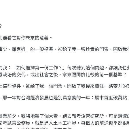
？
而要看它對你未來的意義。
事少、離家近」的一般標準，卻給了我一張珍貴的門票，開啟我
問我：「如何選擇第一份工作？」每次聽到這個問題，都讓我也
母栽培的交代，或出社會之後，拿來跟同儕比較的第一個基準？
上這些條件，卻給了我一張門票，開啟了我後來職涯一路攀升的
。那一年對台灣經濟發展也是別具意義的一年：股市首度破萬點
畢業前夕，我特地轉了個大彎，跑去報考企管研究所，可是遺憾
家考試當公務員，就是進入土木工程界，每個人的前途似乎都很