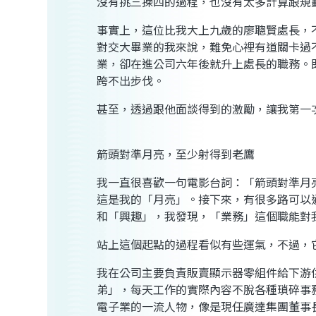
沒有挑三揀四的過程，也沒有太多計算跟規
事實上，這位比我大上九歲的廖聰賢處長，
對交大畢業的我來說，難免心裡有道關卡過
業，卻在進公司六年後就升上處長的職務。
跨不出步伐。
甚至，透過跟他面談得到的激勵，讓我第一
箭頭對準月亮，至少射得到老鷹
我一直很喜歡一句電影台詞：「箭頭對準月
這是我的「月亮」。接下來，有很多路可以
和「興趣」，我發現，「業務」這個職能對
站上這個起點的過程看似有些運氣，不過，
我在公司主要負責販賣顯示器零組件給下游供
弟」，每天工作的實際內容不脫各種瑣碎事
電子業的一流人物，像是現任廣達集團董事