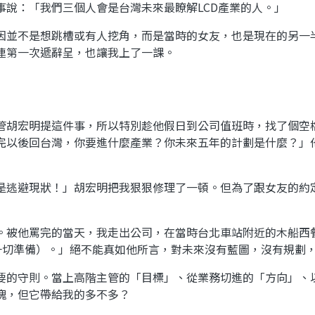
事說：「我們三個人會是台灣未來最瞭解LCD產業的人。」
因並不是想跳槽或有人挖角，而是當時的女友，也是現在的另一
連第一次遞辭呈，也讓我上了一課。
管胡宏明提這件事，所以特別趁他假日到公司值班時，找了個空
完以後回台灣，你要進什麼產業？你未來五年的計劃是什麼？」
是逃避現狀！」胡宏明把我狠狠修理了一頓。但為了跟女友的約
。被他罵完的當天，我走出公司，在當時台北車站附近的木船西
d（做好一切準備）。」絕不能真如他所言，對未來沒有藍圖，沒有規
要的守則。當上高階主管的「目標」、從業務切進的「方向」、
塊，但它帶給我的多不多？