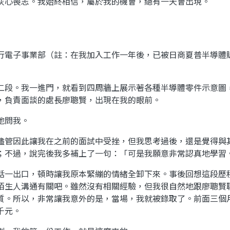
灰心喪志。我始終相信，屬於我的機會，總有一天會出現。
行電子事業部（註：在我加入工作一年後，已被日商夏普半導體
二段。我一進門，就看到四周牆上展示著各種半導體零件示意圖
，負責面談的處長廖聰賢，出現在我的眼前。
地問我。
儘管因此讓我在之前的面試中受挫，但我思考過後，還是覺得與
；不過，說完後我多補上了一句：「可是我願意非常認真地學習
話一出口，頓時讓我原本緊繃的情緒全卸下來。事後回想這段歷
陌生人溝通有關吧。雖然沒有相關經驗，但我很自然地跟廖聰賢
質。所以，非常讓我意外的是，當場，我就被錄取了。前面三個
千元。