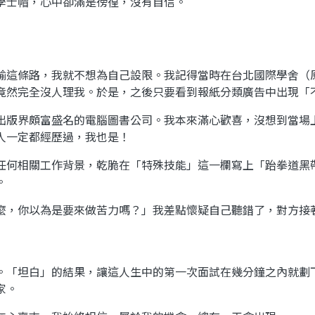
學士帽，心中卻滿是徬徨，沒有自信。
輸這條路，我就不想為自己設限。我記得當時在台北國際學舍（
竟然完全沒人理我。於是，之後只要看到報紙分類廣告中出現「
出版界頗富盛名的電腦圖書公司。我本來滿心歡喜，沒想到當場
人一定都經歷過，我也是！
任何相關工作背景，乾脆在「特殊技能」這一欄寫上「跆拳道黑
。
麼，你以為是要來做苦力嗎？」我差點懷疑自己聽錯了，對方接
。「坦白」的結果，讓這人生中的第一次面試在幾分鐘之內就劃
家。