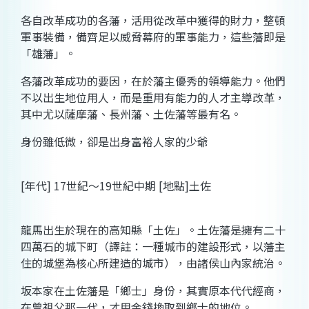
各自改革成功的各藩，活用從改革中獲得的財力，整頓
軍事裝備，備齊足以威脅幕府的軍事能力，這些藩即是
「雄藩」。
各藩改革成功的要因，在於藩主優秀的領導能力。他們
不以出生地位用人，而是重用有能力的人才主導改革，
其中尤以薩摩藩、長州藩、土佐藩等最有名。
身份雖低微，卻是出身富裕人家的少爺
[年代] 17世紀～19世紀中期 [地點]土佐
龍馬出生於現在的高知縣「土佐」。土佐藩是擁有二十
四萬石的城下町（譯註：一種城市的建設形式，以藩主
住的城堡為核心所建造的城市），由諸侯山內家統治。
坂本家在土佐藩是「鄉士」身份，其實原本代代經商，
在曾祖父那一代，才用金錢換取到鄉士的地位。