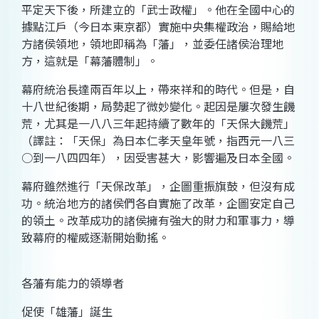
平定天下後，所建立的「武士政權」。他在全國中心的
據點江戶（今日本東京都）實施中央集權政治，賜給地
方諸侯領地，領地即稱為「藩」，並委任諸侯治理地
方，這就是「幕藩體制」。
幕府統治長達兩百年以上，帶來祥和的時代。但是，自
十八世紀後期，局勢起了微妙變化。起因是屢次發生饑
荒，尤其是一八八三年起持續了數年的「天保大饑荒」
（譯註：「天保」為日本仁孝天皇年號，指西元一八三
○到一八四四年），因受害甚大，影響遍及日本全國。
幕府雖然進行「天保改革」，企圖重振旗鼓，但沒有成
功。統治地方的諸侯們各自實施了改革，企圖安定自己
的領土。改革成功的諸侯擁有強大的財力和軍事力，導
致幕府的權威逐漸開始動搖。
各藩有能力的領導者
促使「雄藩」誕生