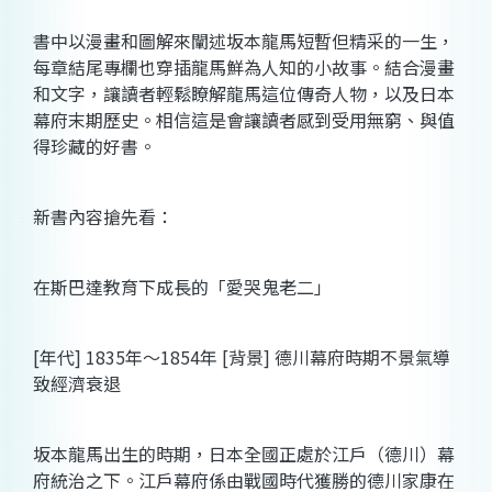
書中以漫畫和圖解來闡述坂本龍馬短暫但精采的一生，
每章結尾專欄也穿插龍馬鮮為人知的小故事。結合漫畫
和文字，讓讀者輕鬆瞭解龍馬這位傳奇人物，以及日本
幕府末期歷史。相信這是會讓讀者感到受用無窮、與值
得珍藏的好書。
新書內容搶先看：
在斯巴達教育下成長的「愛哭鬼老二」
[年代] 1835年～1854年 [背景] 德川幕府時期不景氣導
致經濟衰退
坂本龍馬出生的時期，日本全國正處於江戶（德川）幕
府統治之下。江戶幕府係由戰國時代獲勝的德川家康在