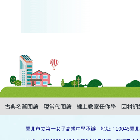
古典名篇閱讀
現當代閱讀
線上教室任你學
因材網
臺北市立第一女子高級中學承辦 地址：10045臺北