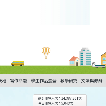
天地
寫作命題
學生作品選登
教學研究
文法與修辭
總計瀏覽人次：
14,387,861
次
今日瀏覽人次：
5,043
次