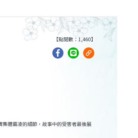
【點閱數：1,460】
實集體霸凌的細節，故事中的受害者最後展