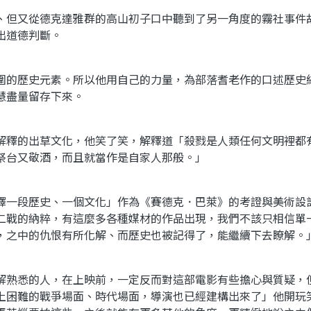
、但又從德克達雅群的高山初子口中聽到了另一角度的霧社事件
出道德判斷。
圍的歷史元素。所以他用自己的力量，為部落耆老作的口述歷史
慧盡量留存下來。
解釋的出草文化，他笑了笑，解釋道「殺戮是人類任何文明裡都
祭台又敬酒，而且就當作是自家人那般。」
釋一段歷史、一個文化」作為《賽德克．巴萊》的考證與美術設
二戰的納粹，有這麼多各種媒材的作品出現，我們不該只相信單
，之中的仇恨有所化解、而歷史也被記得了，能繼續下去瞭解。
解熟悉的人，在上映前，一定反而對這部電影有些擔心與質疑，
上困難的戰爭場面、時代場面，導演也已經建構出來了」他開玩