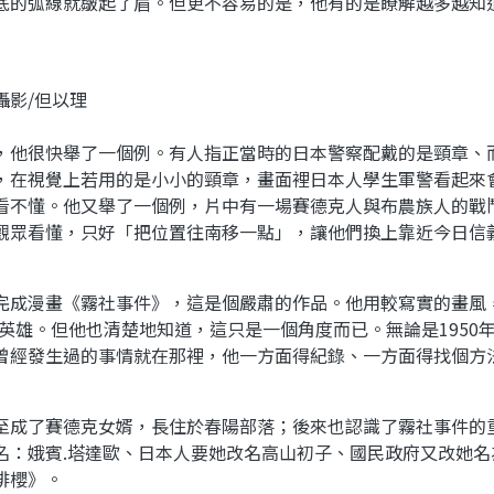
底的弧線就皺起了眉。但更不容易的是，他有的是瞭解越多越知
攝影/但以理
，他很快舉了一個例。有人指正當時的日本警察配戴的是頸章、
，在視覺上若用的是小小的頸章，畫面裡日本人學生軍警看起來
看不懂。他又舉了一個例，片中有一場賽德克人與布農族人的戰
觀眾看懂，只好「把位置往南移一點」，讓他們換上靠近今日信
完成漫畫《霧社事件》，這是個嚴肅的作品。他用較寫實的畫風
當作英雄。但他也清楚地知道，這只是一個角度而已。無論是195
曾經發生過的事情就在那裡，他一方面得紀錄、一方面得找個方
至成了賽德克女婿，長住於春陽部落；後來也認識了霧社事件的
名：娥賓.塔達歐、日本人要她改名高山初子、國民政府又改她
緋櫻》。