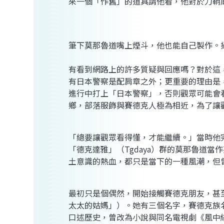
來一個「作舊」的道具請他看，他對於刀鞘
筆下莫那魯道嘴上煙斗，他也能自己製作。
有看到網路上的許多質疑與回應嗎？對於這
有日本警察是配肩章之外；更重要的理由是
進行中打上「日本警察」，否則觀眾可能會
鄉，部落服飾與賽德克人極為相近，為了讓
「總要讓觀眾看得懂，才能繼續。」當時他
「德克達雅」（Tgdaya）群的莫那魯道
土意識的熱血，都只是當下的一種風潮，但
最初只是個偶然，開始接觸賽德克朋友，甚
太太的姑媽」）。她有三個名字，賽德克族
口述歷史，曾改為小說與同名電視劇《風中