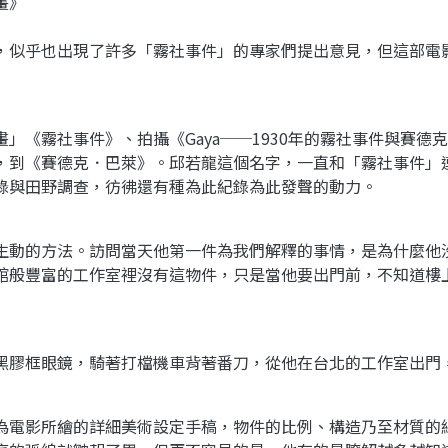
畫》
，似乎也出現了許多「霧社事件」的專家們提出意見，但這部電
」《霧社事件》、拍攝《Gaya──1930年的霧社事件與賽
，到《賽德克．巴萊》。邱若龍這個名字，一直和「霧社事件」
錄與田野調查，彷彿還有種為此紀錄為此發聲的動力。
生動的方法。訪問當天他第一件為我們解釋的事情，是為什麼他
館般豐富的工作室裡沒有這物件，只是當他要出門前，不知道樓
黑膠框眼鏡，騎著打檔機車背著番刀，從他在台北的工作室出門
為電影所繪的詳細美術設定手稿，物件的比例、構造乃至材質的