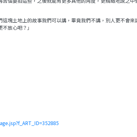
再苦惱要拍這些，之後就能有更多其他的角度，更精緻地說之中
們這塊土地上的故事我們可以講，畢竟我們不講，別人更不會來
更不放心吧？」
page.jsp?f_ART_ID=352885