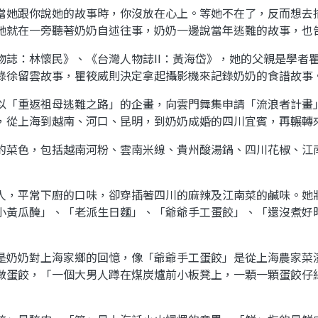
她跟你說她的故事時，你沒放在心上。等她不在了，反而想去
她就在一旁聽著奶奶自述往事，奶奶一邊說當年逃難的故事，也
：林懷民》、《台灣人物誌II：黃海岱》，她的父親是學者
錄徐留雲故事，瞿筱威則決定拿起攝影機來記錄奶奶的食譜故事
「重返祖母逃難之路」的企畫，向雲門舞集申請「流浪者計畫
，從上海到越南、河口、昆明，到奶奶成婚的四川宜賓，再輾轉
菜色，包括越南河粉、雲南米線、貴州酸湯鍋、四川花椒、江
，平常下廚的口味，卻穿插著四川的麻辣及江南菜的鹹味。她
小黃瓜醃」、「老派生日麵」、「爺爺手工蛋餃」、「還沒煮好
奶奶對上海家鄉的回憶，像「爺爺手工蛋餃」是從上海農家菜
做蛋餃，「一個大男人蹲在煤炭爐前小板凳上，一顆一顆蛋餃仔