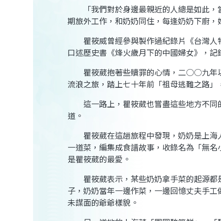
「我們對於身邊最親近的人總是如此，當
期旅外工作，和奶奶同住，每逢奶奶下廚，
瞿筱威曾經參與製作過紀錄片《台灣人物誌
口述歷史書《烽火歲月下的中國婦女》，記
瞿筱葳抱著些贖罪的心情，二○○九年以
流浪之旅，踏上七十年前「祖母逃難之路」
這一路上，瞿筱葳也嘗盡這些地方不同的
道。
瞿筱葳在這趟旅程中發現，奶奶是上海人
一道菜，編集成食譜故事，收錄名為「無名
是瞿筱葳的最愛。
瞿筱葳表示，某些奶奶拿手菜的起源都是
子，奶奶當年一邊作菜，一邊回憶丈夫手工
未謀面的爺爺樣貌。