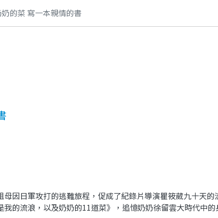
奶的菜 寫一本親情的書
書
】
母因日軍攻打的逃難旅程，促成了紀錄片導演瞿筱葳九十天的
是我的流浪，以及奶奶的11道菜》，追憶奶奶徐留雲大時代中的