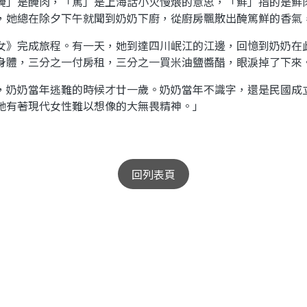
」是醃肉，「篤」是上海話小火慢煨的意思，「鮮」指的是鮮
，她總在除夕下午就聞到奶奶下廚，從廚房飄散出醃篤鮮的香氣
》完成旅程。有一天，她到達四川岷江的江邊，回憶到奶奶在
身體，三分之一付房租，三分之一買米油鹽醬醋，眼淚掉了下來
奶奶當年逃難的時候才廿一歲。奶奶當年不識字，還是民國成
她有著現代女性難以想像的大無畏精神。」
回列表頁