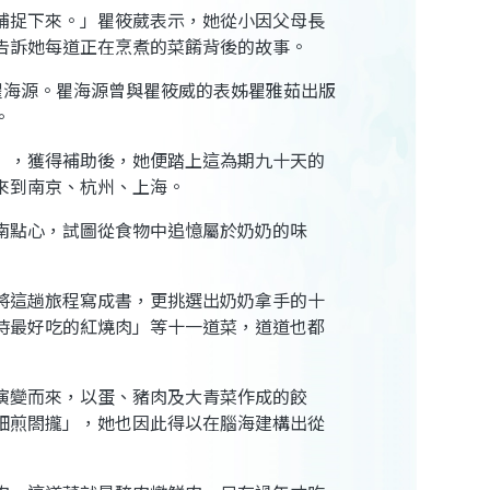
捕捉下來。」瞿筱葳表示，她從小因父母長
告訴她每道正在烹煮的菜餚背後的故事。
瞿海源。瞿海源曾與瞿筱威的表姊瞿雅茹出版
。
」，獲得補助後，她便踏上這為期九十天的
來到南京、杭州、上海。
南點心，試圖從食物中追憶屬於奶奶的味
將這趟旅程寫成書，更挑選出奶奶拿手的十
時最好吃的紅燒肉」等十一道菜，道道也都
演變而來，以蛋、豬肉及大青菜作成的餃
細煎閤攏」，她也因此得以在腦海建構出從