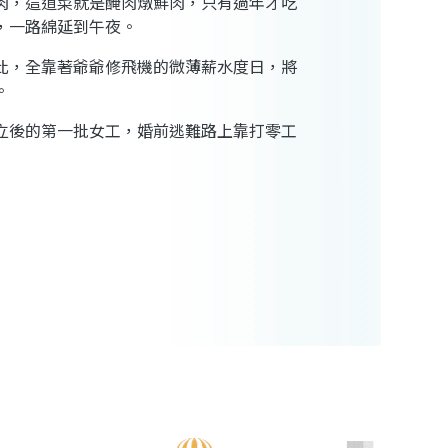
肉，這道菜就是醃肉燉鮮肉，只有過年才吃
，一路綿延到午夜。
此，全靠著爺爺修飛機的微薄薪水度日，將
。
立後的第一批女工，婚前逃難路上靠打零工