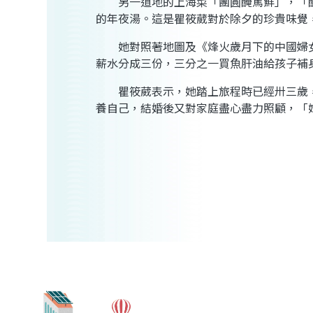
另一道地的上海菜「團圓醃篤鮮」，「醃
的年夜湯。這是瞿筱葳對於除夕的珍貴味覺
她對照著地圖及《烽火歲月下的中國婦女
薪水分成三份，三分之一買魚肝油給孩子補
瞿筱葳表示，她踏上旅程時已經卅三歲，
養自己，結婚後又對家庭盡心盡力照顧，「